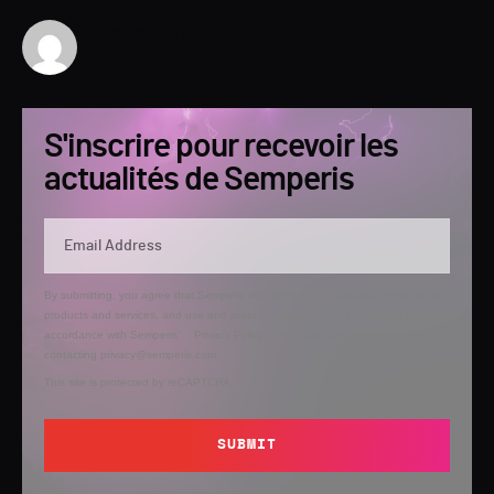
Karlee Kilker
S'inscrire pour recevoir les
actualités de Semperis
By submitting, you agree that Semperis may send you information regarding its
products and services, and use and process your personal information in
accordance with Semperis’
Privacy Policy
. You can opt out at any time by
contacting privacy@semperis.com.
This site is protected by reCAPTCHA.
SUBMIT