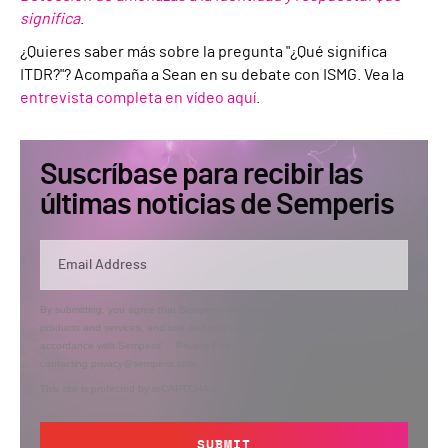
significa
.
¿Quieres saber más sobre la pregunta "¿Qué significa
ITDR?"? Acompaña a Sean en su debate con ISMG. Vea la
entrevista completa en vídeo aquí
.
Suscríbase para recibir las
últimas noticias de Semperis
By submitting, you agree that Semperis may send you information regarding its
products and services, and use and process your personal information in
accordance with Semperis’
Privacy Policy
. You can opt out at any time by
contacting privacy@semperis.com.
This site is protected by reCAPTCHA.
SUBMIT