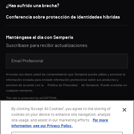
¿Has sufrido una brecha?
Conferencia sobre protección de identidades híbridas
Manténgase al día con Semperis
Suscríbase para recibir actualizaciones.
Al enviar sus datos usted da consentimiento que Semperis pueda utilizar y procesar la
información enviada para enviarle información promocional sobre sus productos y
servicios de acuerdo con la
Política de Privacidad
de Semperis. Puede excluirse en
cualquier momento.
This site is protected by reCAPTCHA.
By clicking “Accept All Cookies”, you agree to the storing of
cookies on your device to enhance site navigation, analyze
ENVIAR
site usage, and assist in our marketing efforts.
For more
information, see our Privacy Policy.