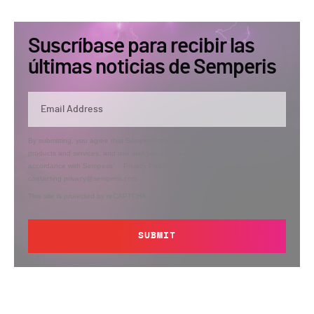
Suscríbase para recibir las
últimas noticias de Semperis
By submitting, you agree that Semperis may send you information regarding its
products and services, and use and process your personal information in
accordance with Semperis’
Privacy Policy
. You can opt out at any time by
contacting privacy@semperis.com.
This site is protected by reCAPTCHA.
SUBMIT