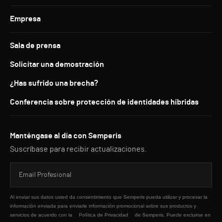
Empresa
Sala de prensa
Solicitar una demostración
¿Has sufrido una brecha?
Conferencia sobre protección de identidades híbridas
Manténgase al día con Semperis
Suscríbase para recibir actualizaciones.
Al enviar sus datos usted da consentimiento que Semperis pueda utilizar y procesar la
información enviada para enviarle información promocional sobre sus productos y
servicios de acuerdo con la
Política de Privacidad
de Semperis. Puede excluirse en