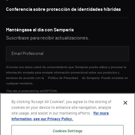
Conferencia sobre protección de identidades híbridas
Manténgase al día con Semperis
Suscríbase para recibir actualizaciones.
Al enviar sus datos usted da consentimiento que Semperis pueda utilizar y procesar la
información enviada para enviarle información promocional sobre sus productos y
servicios de acuerdo con la
Política de Privacidad
de Semperis. Puede excluirse en
cualquier momento.
This site is protected by reCAPTCHA.
By clicking “Accept All Cookies”, you agree to the storing of
cookies on your device to enhance site navigation, analyze
ENVIAR
site usage, and assist in our marketing efforts.
For more
information, see our Privacy Policy.
Cookies Settings