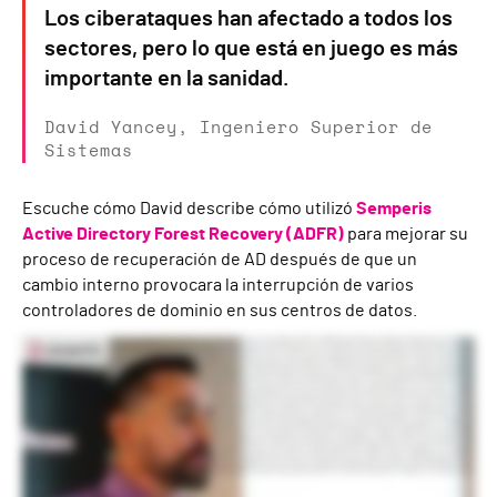
Los ciberataques han afectado a todos los
sectores, pero lo que está en juego es más
importante en la sanidad.
David Yancey, Ingeniero Superior de
Sistemas
Escuche cómo David describe cómo utilizó
Semperis
Active Directory Forest Recovery (ADFR)
para mejorar su
proceso de recuperación de AD después de que un
cambio interno provocara la interrupción de varios
controladores de dominio en sus centros de datos.
Ponente: David Yancey, Ingeniero Superior de Sistemas, Prime Healtcare Prime Health care es conocida por salvar hospitales. Su principal prioridad es asegurarse de proteger la
información de los pacientes, así como proporcionar una atención excelente, lo que repercute directamente en la comunidad. Como soy ingeniero de Active Directory, en mi
puesto apoyo la misión de Prime Health Care manteniendo las luces encendidas. Lo que quiero decir con esto es que me aseguro de que todas las aplicaciones que tenemos -EMR,
sistemas de imagen, incluso la impresión- tengan acceso a nuestra infraestructura de Active Directory. El papel que desempeña Active Directory en nuestra infraestructura
informática es muy importante. Afecta directamente a la autenticación de los sistemas de historiales médicos, así como a muchos otros sistemas, como las máquinas de diagnóstico
por imagen. Los ciberataques han afectado a todos los sectores, pero en la sanidad, lo que está en juego es más importante. Se vería en los 45 hospitales inmediatamente. Sería
algo que tendríamos que restaurar inmediatamente. Cada hora y cada minuto afectan al nivel de atención que podemos prestar, especialmente en la era del coronavirus.
Empezamos a investigar las soluciones de Semperis a raíz de un cambio interno que hicimos. No salió bien y provocó la interrupción de varios controladores de dominio en nuestro
centro de datos. Tuvimos que restaurar minuciosamente Active Directory (varios controladores de dominio diferentes) para volver a ponerlo todo en marcha. El tiempo que
tardamos en recuperarnos estaba fuera de lo aceptable. Ahora es diferente. Con Semperis, nuestro tiempo de recuperación de Active Directory mejoró drásticamente: pasó de
semanas a horas. De hecho, puedo elaborar métricas para informar a la dirección de que Active Directory se restaurará en un plazo determinado en función del número de
controladores de dominio caídos. Esto es muy valioso para la dirección. Lo que más me gusta de la solución ADFR de Semperis es su capacidad de automatización. La limpieza de
metadatos cuando se hace manualmente es muy engorrosa y de hecho puede conducir a errores humanos. Semperis lo automatiza. Lo revisa, lo limpia todo y hace que Active
Directory funcione sin que yo tenga que preocuparme por ello. La implantación de Semperis ha mejorado nuestra postura de seguridad. En primer lugar, nos ha permitido crear
entornos de prueba. Ahora podemos desplegar un Active Directory en otros pseudoentornos para probar nuestras aplicaciones médicas. Para mí, disponer de un plan de
ciberresiliencia/desastre de Active Directory es un gran alivio. Sé que las copias de seguridad que hago y las restauraciones que realizo han sido examinadas para detectar
vulnerabilidades específicas. Semperis tiene un sólido equipo de recuperación de Active Directory, que cuenta con algunas de las personas que más o menos escribieron el libro
sobre la recuperación de Active Directory. Es increíble trabajar para una empresa sanitaria porque sé que puedo influir en la atención al paciente. Trabajar en TI es mucho mejor
cuando sabes que estás ayudando a la gente.