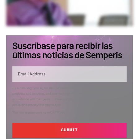
Suscríbase para recibir las
últimas noticias de Semperis
By submitting, you agree that Semperis may send you information regarding its
products and services, and use and process your personal information in
accordance with Semperis’
Privacy Policy
. You can opt out at any time by
contacting privacy@semperis.com.
This site is protected by reCAPTCHA.
SUBMIT