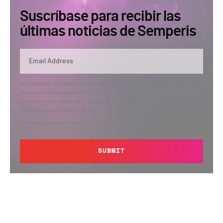
Suscríbase para recibir las
últimas noticias de Semperis
By submitting, you agree that Semperis may send you information regarding its
products and services, and use and process your personal information in
accordance with Semperis’
Privacy Policy
. You can opt out at any time by
contacting privacy@semperis.com.
This site is protected by reCAPTCHA.
SUBMIT