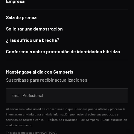
Empresa
Sala de prensa
Solicitar una demostración
¿Has sufrido una brecha?
Conferencia sobre protección de identidades híbridas
Manténgase al día con Semperis
Suscríbase para recibir actualizaciones.
Al enviar sus datos usted da consentimiento que Semperis pueda utilizar y procesar la
información enviada para enviarle información promocional sobre sus productos y
servicios de acuerdo con la
Política de Privacidad
de Semperis. Puede excluirse en
cualquier momento.
This site is protected by reCAPTCHA.