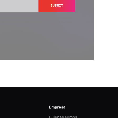
SUBMIT
y send you information regarding its products and services,
ation in accordance with Semperis’
Privacy Policy
. You can
y@semperis.com.
Empresa
Quiénes somos