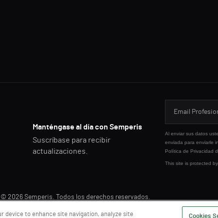
Manténgase al día con Semperis
Al enviar sus datos ust
Suscríbase para recibir
enviada para enviarle i
actualizaciones.
Política de Privacidad
d
This site is protected
© 2026 Semperis. Todos los derechos reservados.
ur device to enhance site navigation, analyze site
Cookies S