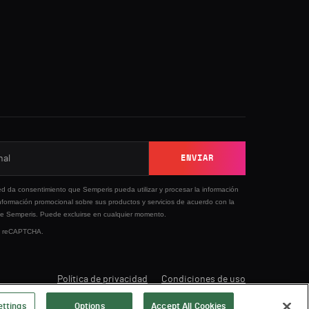
ENVIAR
ed da consentimiento que Semperis pueda utilizar y procesar la información
nformación promocional sobre sus productos y servicios de acuerdo con la
e Semperis. Puede excluirse en cualquier momento.
 by reCAPTCHA.
Política de privacidad
Condiciones de uso
ettings
Options
Accept All Cookies