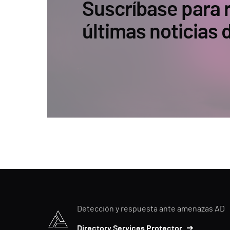
Suscríbase para r
últimas noticias
Detección y respuesta ante amenazas AD
Directory Services Protector