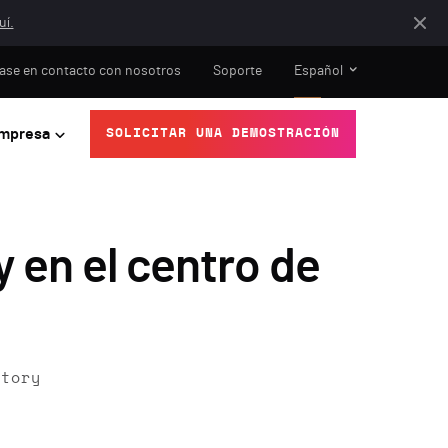
uí.
ase en contacto con nosotros
Soporte
Español
mpresa
SOLICITAR UNA DEMOSTRACIÓN
 en el centro de
ctory