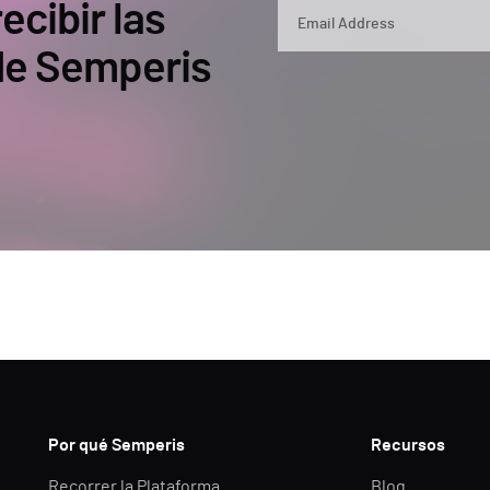
ecibir las
 de Semperis
By submitting, you agree that Semperis ma
and use and process your personal inform
opt out at any time by contacting privac
This site is protected by reCAPTCHA.
Por qué Semperis
Recursos
Recorrer la Plataforma
Blog