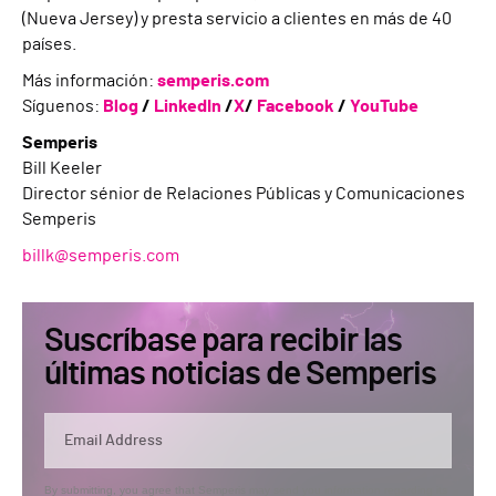
(Nueva Jersey) y presta servicio a clientes en más de 40
países.
Más información:
semperis.com
Síguenos:
Blog
/
LinkedIn
/
X
/
Facebook
/
YouTube
Semperis
Bill Keeler
Director sénior de Relaciones Públicas y Comunicaciones
Semperis
billk@semperis.com
Suscríbase para recibir las
últimas noticias de Semperis
By submitting, you agree that Semperis may send you information regarding its