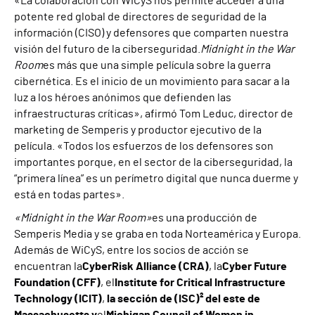
«La colaboración con WiCyS nos permite acceder a una
potente red global de directores de seguridad de la
información (CISO) y defensores que comparten nuestra
visión del futuro de la ciberseguridad.
Midnight in the War
Room
es más que una simple película sobre la guerra
cibernética. Es el inicio de un movimiento para sacar a la
luz a los héroes anónimos que defienden las
infraestructuras críticas», afirmó Tom Leduc, director de
marketing de Semperis y productor ejecutivo de la
película. «Todos los esfuerzos de los defensores son
importantes porque, en el sector de la ciberseguridad, la
“primera línea” es un perímetro digital que nunca duerme y
está en todas partes».
«Midnight in the War Room»
es una producción de
Semperis Media y se graba en toda Norteamérica y Europa.
Además de WiCyS, entre los socios de acción se
encuentran la
CyberRisk Alliance (CRA)
, la
Cyber Future
Foundation (CFF)
, el
Institute for Critical Infrastructure
Technology (ICIT)
,
la sección de (ISC)² del este de