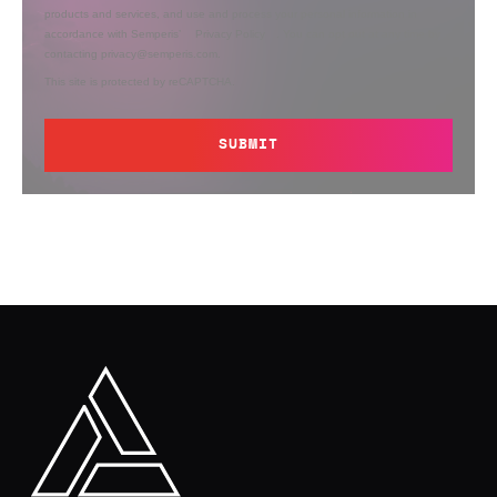
products and services, and use and process your personal information in
accordance with Semperis’
Privacy Policy
. You can opt out at any time by
contacting privacy@semperis.com.
This site is protected by reCAPTCHA.
SUBMIT