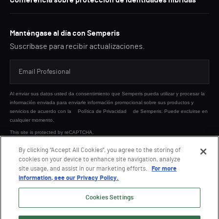
Conferencia sobre protección de identidades híbridas
Manténgase al día con Semperis
Suscríbase para recibir actualizaciones.
Al enviar sus datos usted da consentimiento que Semperis pueda utilizar y procesar la
información enviada para enviarle información promocional sobre sus productos y
servicios de acuerdo con la
Política de Privacidad
de Semperis. Puede excluirse en
cualquier momento.
This site is protected by reCAPTCHA.
By clicking “Accept All Cookies”, you agree to the storing of
cookies on your device to enhance site navigation, analyze
ENVIAR
site usage, and assist in our marketing efforts.
For more
information, see our Privacy Policy.
Cookies Settings