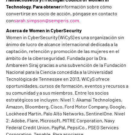
Massachusetts y
el
Michigan Council of Women in
Technology. Para obtener
información sobre cómo
convertirse en socio de acción, póngase en contacto
con
sarah.simpson@semperis.com
.
Acerca de Women in CyberSecurity
Women in CyberSecurity (WiCyS) es una organización sin
ánimo de lucro de alcance internacional dedicada a la
captación, retención y promoción de las mujeres en el
ámbito de la ciberseguridad. Fundada por la Dra.
Ambareen Siraj gracias a una subvención de la Fundación
Nacional para la Ciencia concedida a la Universidad
Tecnológica de Tennessee en 2013, WiCyS ofrece
oportunidades, cursos de formación, eventos y recursos a
su comunidad y a sus miembros. Entre los socios
estratégicos se incluyen: Nivel 1: Akamai Technologies,
Amazon, Bloomberg, Cisco, Ford Motor Company, Google,
Lockheed Martin, Palo Alto Networks, SentinelOne. Nivel
2: Adobe, Flare, Microsoft, MITRE Corporation, Navy
Federal Credit Union, PayPal, PepsiCo., PSEG Services
Corporation, Tenable. Para asociarse,