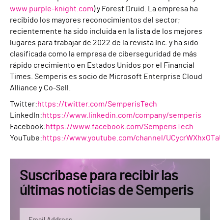
www.purple-knight.com
) y Forest Druid. La empresa ha
recibido los mayores reconocimientos del sector;
recientemente ha sido incluida en la lista de los mejores
lugares para trabajar de 2022 de la revista Inc. y ha sido
clasificada como la empresa de ciberseguridad de más
rápido crecimiento en Estados Unidos por el Financial
Times. Semperis es socio de Microsoft Enterprise Cloud
Alliance y Co-Sell.
Twitter:
https://twitter.com/SemperisTech
LinkedIn:
https://www.linkedin.com/company/semperis
Facebook:
https://www.facebook.com/SemperisTech
YouTube:
https://www.youtube.com/channel/UCycrWXhxOTa
Suscríbase para recibir las
últimas noticias de Semperis