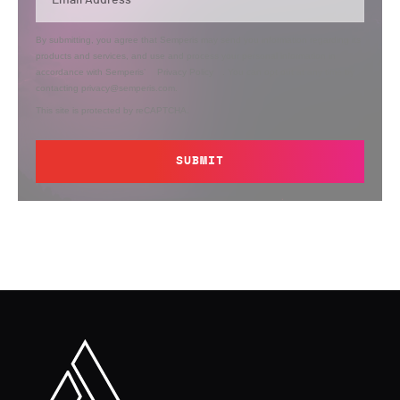
By submitting, you agree that Semperis may send you information regarding its
products and services, and use and process your personal information in
accordance with Semperis’
Privacy Policy
. You can opt out at any time by
contacting privacy@semperis.com.
This site is protected by reCAPTCHA.
SUBMIT