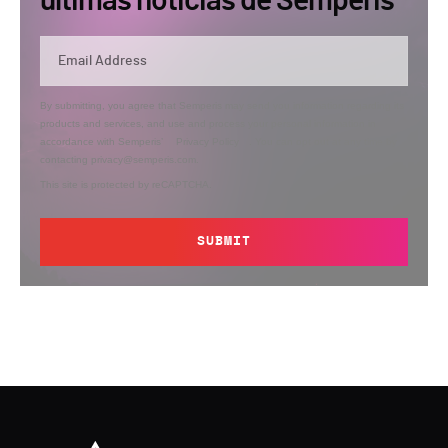
últimas noticias de Semperis
By submitting, you agree that Semperis may send you information regarding its
products and services, and use and process your personal information in
accordance with Semperis’
Privacy Policy
. You can opt out at any time by
contacting privacy@semperis.com.
This site is protected by reCAPTCHA.
SUBMIT