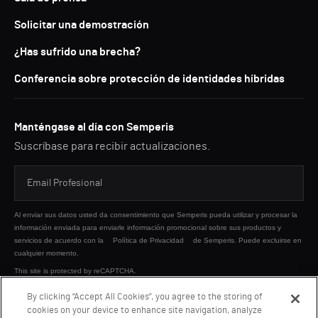
Solicitar una demostración
¿Has sufrido una brecha?
Conferencia sobre protección de identidades híbridas
Manténgase al día con Semperis
Suscríbase para recibir actualizaciones.
Al enviar sus datos usted da consentimiento que Semperis pueda utilizar y procesar la
información enviada para enviarle información promocional sobre sus productos y
servicios de acuerdo con la
Política de Privacidad
de Semperis. Puede excluirse en
cualquier momento.
This site is protected by reCAPTCHA.
By clicking “Accept All Cookies”, you agree to the storing of
cookies on your device to enhance site navigation, analyze
ENVIAR