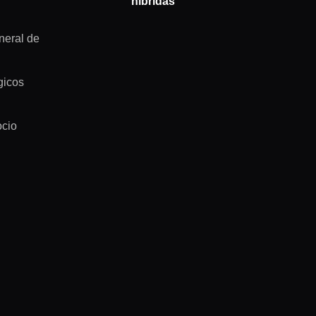
híbridas
neral de
gicos
ocio