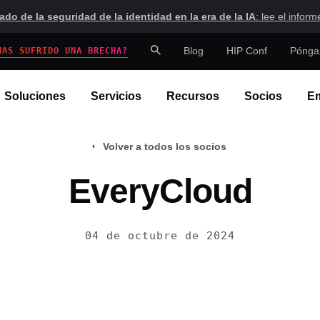
tado de la seguridad de la identidad en la era de la IA
: lee el inform
Blog
HIP Conf
Póngas
HAS SUFRIDO UNA BRECHA?
Soluciones
Servicios
Recursos
Socios
E
Volver a todos los socios
EveryCloud
04 de octubre de 2024