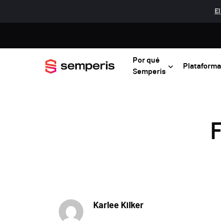
El
Por qué
Plataforma
Semperis
F
Karlee Kilker