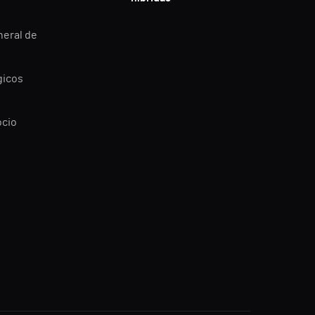
neral de
gicos
ocio