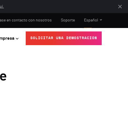
uí.
ase en contacto con nosotros
Soporte
Español
mpresa
SOLICITAR UNA DEMOSTRACIÓN
be