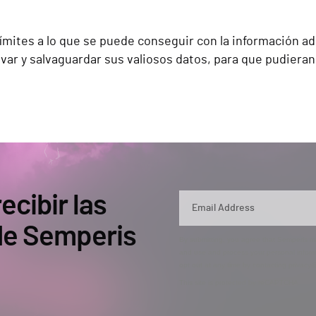
límites a lo que se puede conseguir con la información
ivar y salvaguardar sus valiosos datos, para que pudieran
ecibir las
 de Semperis
By submitting, you agree that Semperis ma
and use and process your personal inform
opt out at any time by contacting privac
This site is protected by reCAPTCHA.