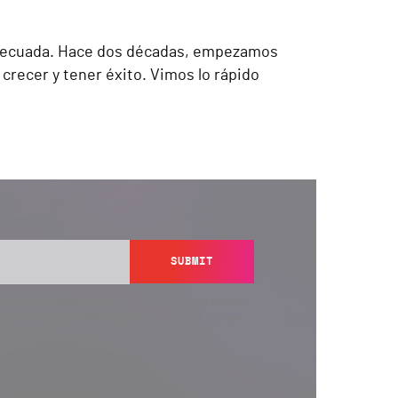
 adecuada. Hace dos décadas, empezamos
 crecer y tener éxito. Vimos lo rápido
SUBMIT
y send you information regarding its products and services,
ation in accordance with Semperis’
Privacy Policy
. You can
y@semperis.com.