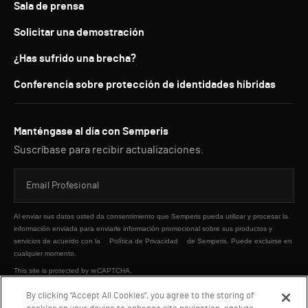
Sala de prensa
Solicitar una demostración
¿Has sufrido una brecha?
Conferencia sobre protección de identidades híbridas
Manténgase al día con Semperis
Suscríbase para recibir actualizaciones.
Al enviar sus datos usted da consentimiento que Semperis pueda utilizar y procesar la
información enviada para enviarle información promocional sobre sus productos y
servicios de acuerdo con la
Política de Privacidad
de Semperis. Puede excluirse en
cualquier momento.
This site is protected by reCAPTCHA.
By clicking “Accept All Cookies”, you agree to the storing of