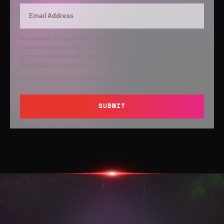
By submitting, you agree that Semperis may send you information regarding its
products and services, and use and process your personal information in
accordance with Semperis’
Privacy Policy
. You can opt out at any time by
contacting privacy@semperis.com.
This site is protected by reCAPTCHA.
SUBMIT