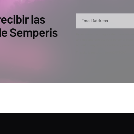
ecibir las
 de Semperis
By submitting, you agree that Semperis ma
and use and process your personal inform
opt out at any time by contacting privac
This site is protected by reCAPTCHA.