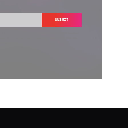
SUBMIT
y send you information regarding its products and services,
ation in accordance with Semperis’
Privacy Policy
. You can
y@semperis.com.