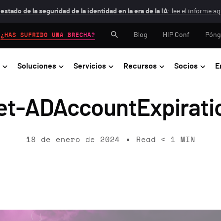
 estado de la seguridad de la identidad en la era de la IA
: lee el informe aq
Blog
HIP Conf
Póng
¿HAS SUFRIDO UNA BRECHA?
Soluciones
Servicios
Recursos
Socios
E
et-ADAccountExpirati
18 de enero de 2024
Read
< 1
MIN