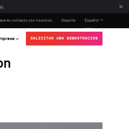
uí.
ase en contacto con nosotros
Soporte
Español
mpresa
SOLICITAR UNA DEMOSTRACIÓN
on