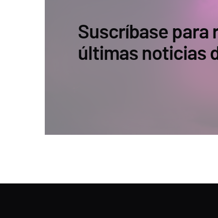
Suscríbase para r
últimas noticias