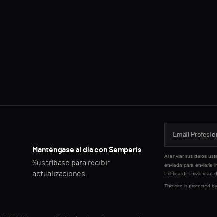
Manténgase al día con Semperis
Al enviar sus datos ust
Suscríbase para recibir
enviada para enviarle i
actualizaciones.
Política de Privacidad
d
This site is protected