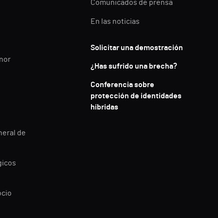
Comunicados de prensa
En las noticias
Solicitar una demostración
enor
¿Has sufrido una brecha?
Conferencia sobre
protección de identidades
híbridas
neral de
gicos
ocio