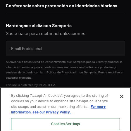
Conferencia sobre protección de identidades híbridas
Manténgase al día con Semperis
Suscríbase para recibir actualizaciones.
Al enviar sus datos usted da consentimiento que Semperis pueda utilizar y procesar la
información enviada para enviarle información promocional sobre sus productos y
servicios de acuerdo con la
Política de Privacidad
de Semperis. Puede excluirse en
cualquier momento.
This site is protected by reCAPTCHA.
By clicking “Accept All Cookies”, you agree to the storing of
cookies on your device to enhance site navigation, analyze
ENVIAR
site usage, and assist in our marketing efforts.
For more
information, see our Privacy Policy.
Cookies Settings