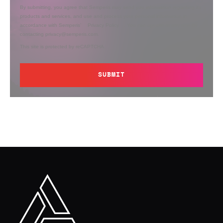
By submitting, you agree that Semperis may send you information regarding its
products and services, and use and process your personal information in
accordance with Semperis’
Privacy Policy
. You can opt out at any time by
contacting privacy@semperis.com.
This site is protected by reCAPTCHA.
SUBMIT