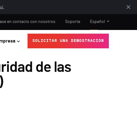
uí.
ase en contacto con nosotros
Soporte
Español
mpresa
SOLICITAR UNA DEMOSTRACIÓN
ridad de las
)