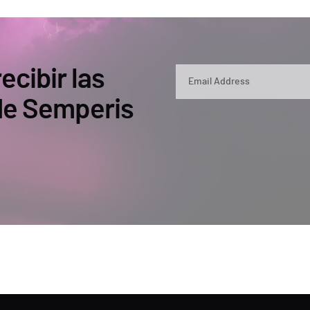
ecibir las
 de Semperis
By submitting, you agree that Semperis ma
and use and process your personal inform
opt out at any time by contacting privac
This site is protected by reCAPTCHA.