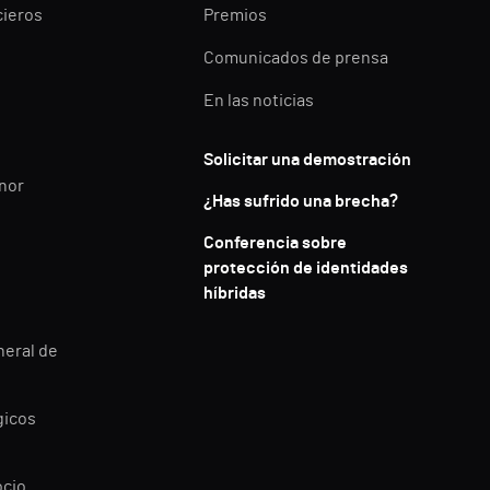
cieros
Premios
Comunicados de prensa
En las noticias
Solicitar una demostración
enor
¿Has sufrido una brecha?
Conferencia sobre
protección de identidades
híbridas
neral de
gicos
ocio