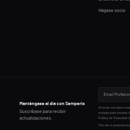
Hágase socio
Manténgase al día con Semperis
Al enviar sus datos ust
Suscríbase para recibir
enviada para enviarle i
actualizaciones.
Política de Privacidad
d
This site is protected