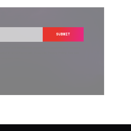
SUBMIT
y send you information regarding its products and services,
ation in accordance with Semperis’
Privacy Policy
. You can
y@semperis.com.