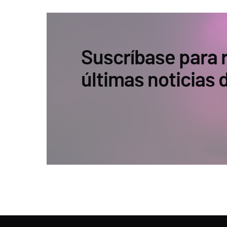
Suscríbase para r
últimas noticias