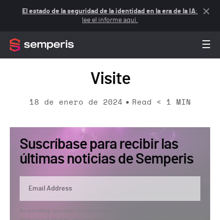
El estado de la seguridad de la identidad en la era de la IA
:
lee el informe aquí.
Visite
18 de enero de 2024
Read
< 1
MIN
Suscríbase para recibir las
últimas noticias de Semperis
By submitting, you agree that Semperis may send you information regarding its
products and services, and use and process your personal information in