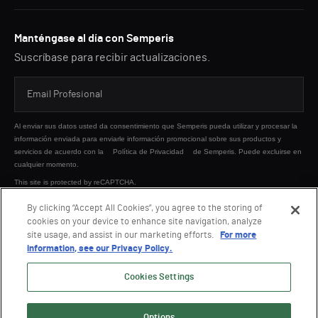
Manténgase al día con Semperis
Suscríbase para recibir actualizaciones.
Al enviar sus datos usted da consentimiento que Semperis pueda utilizar y procesar la
información enviada para enviarle información promocional sobre sus productos y
servicios de acuerdo con la
Política de Privacidad
de Semperis. Puede excluirse en
cualquier momento.
This site is protected by reCAPTCHA.
By clicking “Accept All Cookies”, you agree to the storing of
cookies on your device to enhance site navigation, analyze
ENVIAR
site usage, and assist in our marketing efforts.
For more
information, see our Privacy Policy.
Cookies Settings
Options