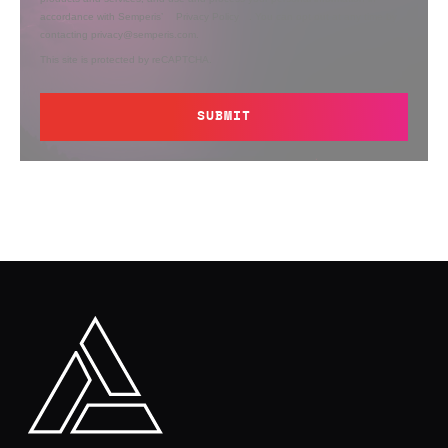
accordance with Semperis’
Privacy Policy
. You can opt out at any time by
contacting privacy@semperis.com.
This site is protected by reCAPTCHA.
SUBMIT