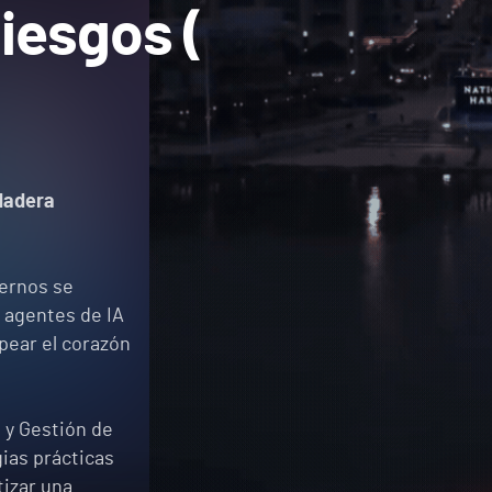
Riesgos (
rdadera
dernos se
a agentes de IA
pear el corazón
 y Gestión de
ias prácticas
tizar una