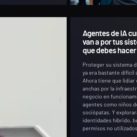
Agentes de IA cu
van a por tus sis
que debes hacer 
Proteger su sistema d
ya era bastante difícil
Ahora tiene que lidia
anchas por la infraest
negocio en funcionami
agentes como niños de
sociópatas. Y explora
identidades híbrido, 
permisos no utilizado