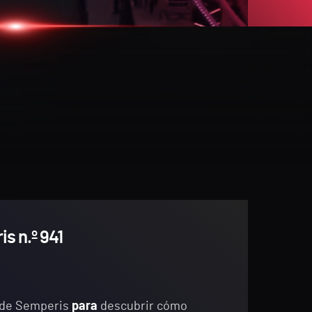
s n.º 941
de Semperis
para
descubrir cómo