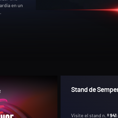
ardia en un
.
Stand de Semperi
Visite el stand n.
º 941