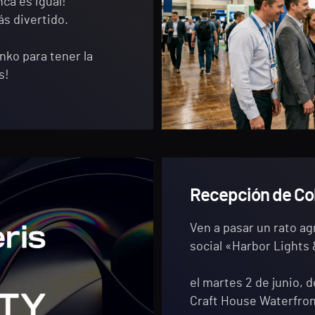
ca es igual!
ás divertido.
nko para tener la
s!
Recepción de Co
Ven a pasar un rato ag
social «Harbor Lights
el martes 2 de junio, d
Craft House Waterfron