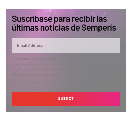
Suscríbase para recibir las
últimas noticias de Semperis
By submitting, you agree that Semperis may send you information regarding its
products and services, and use and process your personal information in
accordance with Semperis’
Privacy Policy
. You can opt out at any time by
contacting privacy@semperis.com.
This site is protected by reCAPTCHA.
SUBMIT