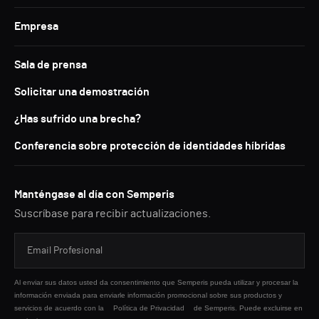
Empresa
Sala de prensa
Solicitar una demostración
¿Has sufrido una brecha?
Conferencia sobre protección de identidades híbridas
Manténgase al día con Semperis
Suscríbase para recibir actualizaciones.
Al enviar sus datos usted da consentimiento que Semperis pueda utilizar y procesar la
información enviada para enviarle información promocional sobre sus productos y
servicios de acuerdo con la
Política de Privacidad
de Semperis. Puede excluirse en