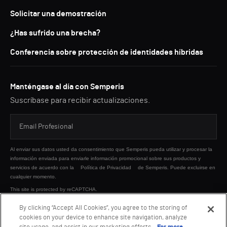
Solicitar una demostración
¿Has sufrido una brecha?
Conferencia sobre protección de identidades híbridas
Manténgase al día con Semperis
Suscríbase para recibir actualizaciones.
Al enviar sus datos usted da consentimiento que Semperis pueda utilizar y procesar la
información enviada para enviarle información promocional sobre sus productos y
servicios de acuerdo con la
Política de Privacidad
de Semperis. Puede excluirse en
cualquier momento.
This site is protected by reCAPTCHA.
By clicking “Accept All Cookies”, you agree to the storing of
cookies on your device to enhance site navigation, analyze
ENVIAR