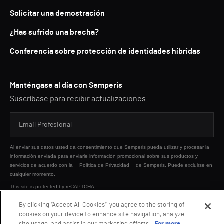
Solicitar una demostración
¿Has sufrido una brecha?
Conferencia sobre protección de identidades híbridas
Manténgase al día con Semperis
Suscríbase para recibir actualizaciones.
Al enviar sus datos usted da consentimiento que Semperis pueda utilizar y procesar la
información enviada para enviarle información promocional sobre sus productos y
servicios de acuerdo con la
Política de Privacidad
de Semperis. Puede excluirse en
cualquier momento.
This site is protected by reCAPTCHA.
By clicking “Accept All Cookies”, you agree to the storing of
cookies on your device to enhance site navigation, analyze
ENVIAR