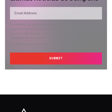
By submitting, you agree that Semperis may send you information regarding its
products and services, and use and process your personal information in
accordance with Semperis’
Privacy Policy
. You can opt out at any time by
contacting privacy@semperis.com.
This site is protected by reCAPTCHA.
SUBMIT