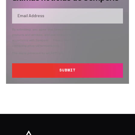
By submitting, you agree that Semperis may send you information regarding its
products and services, and use and process your personal information in
accordance with Semperis’
Privacy Policy
. You can opt out at any time by
contacting privacy@semperis.com.
This site is protected by reCAPTCHA.
SUBMIT