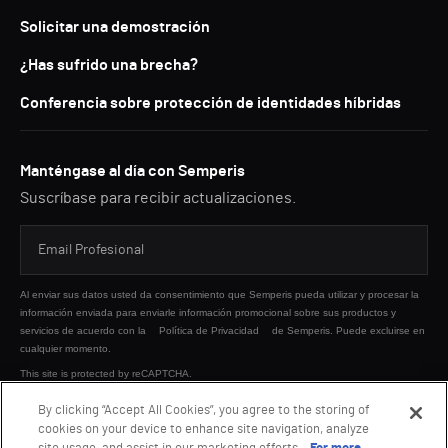
Solicitar una demostración
¿Has sufrido una brecha?
Conferencia sobre protección de identidades híbridas
Manténgase al día con Semperis
Suscríbase para recibir actualizaciones.
Al enviar sus datos usted da consentimiento que Semperis pueda utilizar y procesar la
información enviada para enviarle información promocional sobre sus productos y
servicios de acuerdo con la
Política de Privacidad
de Semperis. Puede excluirse en
cualquier momento.
This site is protected by reCAPTCHA.
By clicking “Accept All Cookies”, you agree to the storing of
cookies on your device to enhance site navigation, analyze
ENVIAR