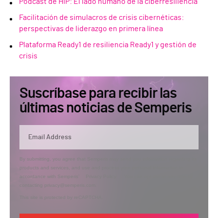
Podcast de HIP: El lado humano de la ciberresiliencia
Facilitación de simulacros de crisis cibernéticas:
perspectivas de liderazgo en primera línea
Plataforma Ready1 de resiliencia Ready1 y gestión de
crisis
Suscríbase para recibir las
últimas noticias de Semperis
By submitting, you agree that Semperis may send you information regarding its
products and services, and use and process your personal information in
accordance with Semperis’
Privacy Policy
. You can opt out at any time by
contacting privacy@semperis.com.
This site is protected by reCAPTCHA.