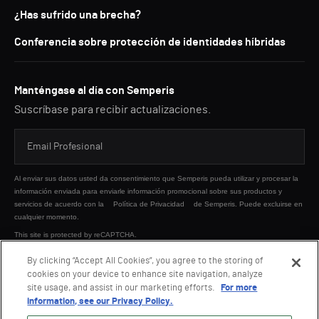
¿Has sufrido una brecha?
Conferencia sobre protección de identidades híbridas
Manténgase al día con Semperis
Suscríbase para recibir actualizaciones.
Al enviar sus datos usted da consentimiento que Semperis pueda utilizar y procesar la
información enviada para enviarle información promocional sobre sus productos y
servicios de acuerdo con la
Política de Privacidad
de Semperis. Puede excluirse en
cualquier momento.
This site is protected by reCAPTCHA.
By clicking “Accept All Cookies”, you agree to the storing of
cookies on your device to enhance site navigation, analyze
ENVIAR
site usage, and assist in our marketing efforts.
For more
information, see our Privacy Policy.