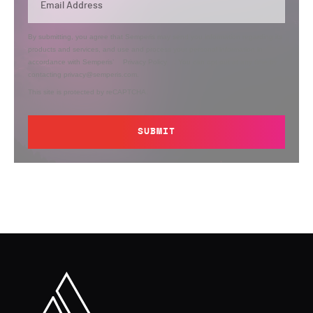
By submitting, you agree that Semperis may send you information regarding its
products and services, and use and process your personal information in
accordance with Semperis’
Privacy Policy
. You can opt out at any time by
contacting privacy@semperis.com.
This site is protected by reCAPTCHA.
SUBMIT