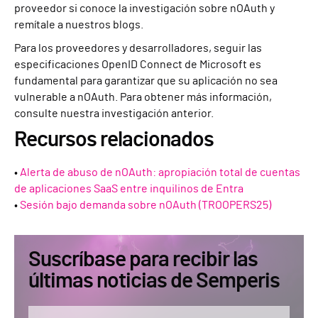
proveedor si conoce la investigación sobre nOAuth y
remítale a nuestros blogs.
Para los proveedores y desarrolladores, seguir las
especificaciones OpenID Connect de Microsoft es
fundamental para garantizar que su aplicación no sea
vulnerable a nOAuth. Para obtener más información,
consulte nuestra investigación anterior.
Recursos relacionados
•
Alerta de abuso de nOAuth: apropiación total de cuentas
de aplicaciones SaaS entre inquilinos de Entra
•
Sesión bajo demanda sobre nOAuth (TROOPERS25)
Suscríbase para recibir las
últimas noticias de Semperis