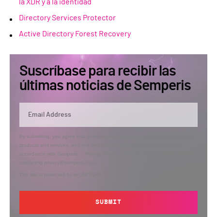
la XDR y a la identidad
Directory Services Protector
Active Directory Forest Recovery
Suscríbase para recibir las
últimas noticias de Semperis
By submitting, you agree that Semperis may send you information regarding its
products and services, and use and process your personal information in
accordance with Semperis’
Privacy Policy
. You can opt out at any time by
contacting privacy@semperis.com.
This site is protected by reCAPTCHA.
SUBMIT