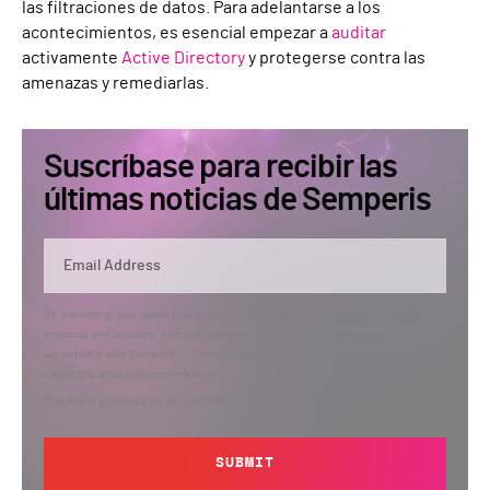
las filtraciones de datos. Para adelantarse a los
acontecimientos, es esencial empezar a
auditar
activamente
Active Directory
y protegerse contra las
amenazas y remediarlas.
Suscríbase para recibir las
últimas noticias de Semperis
By submitting, you agree that Semperis may send you information regarding its
products and services, and use and process your personal information in
accordance with Semperis’
Privacy Policy
. You can opt out at any time by
contacting privacy@semperis.com.
This site is protected by reCAPTCHA.
SUBMIT