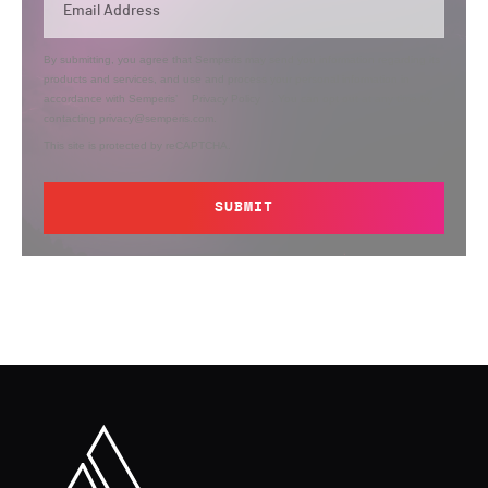
By submitting, you agree that Semperis may send you information regarding its
products and services, and use and process your personal information in
accordance with Semperis’
Privacy Policy
. You can opt out at any time by
contacting privacy@semperis.com.
This site is protected by reCAPTCHA.
SUBMIT