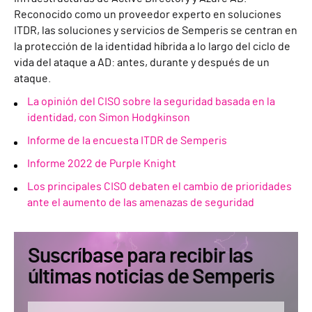
Reconocido como un proveedor experto en soluciones
ITDR, las soluciones y servicios de Semperis se centran en
la protección de la identidad híbrida a lo largo del ciclo de
vida del ataque a AD: antes, durante y después de un
ataque.
La opinión del CISO sobre la seguridad basada en la
identidad, con Simon Hodgkinson
Informe de la encuesta ITDR de Semperis
Informe 2022 de Purple Knight
Los principales CISO debaten el cambio de prioridades
ante el aumento de las amenazas de seguridad
Suscríbase para recibir las
últimas noticias de Semperis