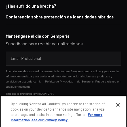
¿Has sufrido una brecha?
Conferencia sobre protección de identidades híbridas
Manténgase al día con Semperis
Suscríbase para recibir actualizaciones.
Al enviar sus datos usted da consentimiento que Semperis pueda utilizar y procesar la
información enviada para enviarle información promocional sobre sus productos y
servicios de acuerdo con la
Política de Privacidad
de Semperis. Puede excluirse en
cualquier momento.
This site is protected by reCAPTCHA.
By clicking “Accept All Cookies”, you agree to the storing of
cookies on your device to enhance site navigation, analyze
ENVIAR
site usage, and assist in our marketing efforts.
For more
information, see our Privacy Policy.