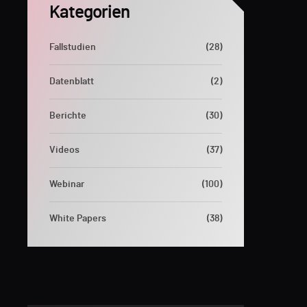
Kategorien
Fallstudien
(28)
Datenblatt
(2)
Berichte
(30)
Videos
(37)
Webinar
(100)
White Papers
(38)