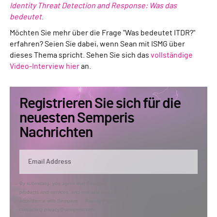
Identity Threat Detection and Response: Was das
bedeutet
.
Möchten Sie mehr über die Frage "Was bedeutet ITDR?"
erfahren? Seien Sie dabei, wenn Sean mit ISMG über
dieses Thema spricht. Sehen Sie sich das
vollständige
Video-Interview hier
an.
Registrieren Sie sich für die
neuesten Semperis
Nachrichten
By submitting, you agree that Semperis may send you information regarding its
products and services, and use and process your personal information in
accordance with Semperis’
Privacy Policy
. You can opt out at any time by
contacting privacy@semperis.com.