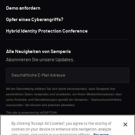
Demo anfordern
Opfer eines Cyberangriffs?
Hybrid Identity Protection Conference
Alle Neuigkeiten von Semperis
Abonnieren Sie unsere Updates.
Mit der Übermittlung erklären Sie sich damit einverstanden, dass Semperis Ihre
persönlichen Daten verwendet und verarbeitet, um Ihnen Werbeinformationen über
seine Produkte und Dienstleistungen gemäß der Semperis-
Datenschutzrichtliniey
zuzusenden. Sie können sich jederzeit abmelden.
This site is protected by reCAPTCHA.
By clicking “Accept All Cookies”, you agree to the storing of
cookies on your device to enhance site navigation, analyze
SENDEN