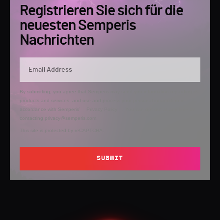
Registrieren Sie sich für die
neuesten Semperis
Nachrichten
By submitting, you agree that Semperis may send you information regarding its
products and services, and use and process your personal information in
accordance with Semperis’
Privacy Policy
. You can opt out at any time by
contacting privacy@semperis.com.
This site is protected by reCAPTCHA.
SUBMIT