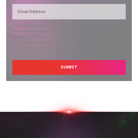
By submitting, you agree that Semperis may send you information regarding its
products and services, and use and process your personal information in
accordance with Semperis’
Privacy Policy
. You can opt out at any time by
contacting privacy@semperis.com.
This site is protected by reCAPTCHA.
SUBMIT