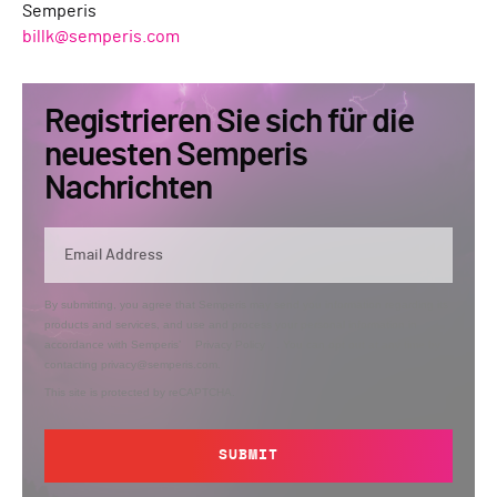
Semperis
billk@semperis.com
Registrieren Sie sich für die
neuesten Semperis
Nachrichten
By submitting, you agree that Semperis may send you information regarding its
products and services, and use and process your personal information in
accordance with Semperis’
Privacy Policy
. You can opt out at any time by
contacting privacy@semperis.com.
This site is protected by reCAPTCHA.
SUBMIT