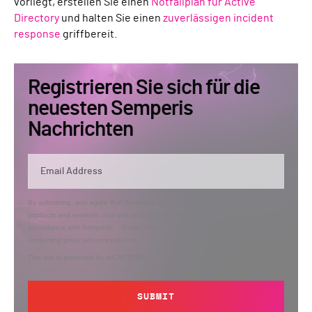
vorliegt, erstellen Sie einen
Notfallplan für Active
Directory
und halten Sie einen
zuverlässigen incident
response
griffbereit.
Registrieren Sie sich für die
neuesten Semperis
Nachrichten
By submitting, you agree that Semperis may send you information regarding its
products and services, and use and process your personal information in
accordance with Semperis’
Privacy Policy
. You can opt out at any time by
contacting privacy@semperis.com.
This site is protected by reCAPTCHA.
SUBMIT