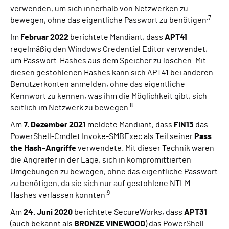
verwenden, um sich innerhalb von Netzwerken zu
.7
bewegen, ohne das eigentliche Passwort zu benötigen
Im
Februar 2022
berichtete Mandiant, dass
APT41
regelmäßig den Windows Credential Editor verwendet,
um Passwort-Hashes aus dem Speicher zu löschen. Mit
diesen gestohlenen Hashes kann sich APT41 bei anderen
Benutzerkonten anmelden, ohne das eigentliche
Kennwort zu kennen, was ihm die Möglichkeit gibt, sich
.8
seitlich im Netzwerk zu bewegen
Am
7. Dezember 2021
meldete Mandiant, dass
FIN13
das
PowerShell-Cmdlet Invoke-SMBExec
als Teil seiner
Pass
the Hash-Angriffe
verwendete. Mit dieser Technik waren
die Angreifer in der Lage, sich in kompromittierten
Umgebungen zu bewegen, ohne das eigentliche Passwort
zu benötigen, da sie sich nur auf gestohlene NTLM-
.9
Hashes verlassen konnten
Am
24. Juni 2020
berichtete SecureWorks, dass
APT31
(auch bekannt als
BRONZE VINEWOOD
) das PowerShell-