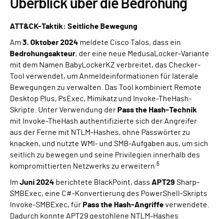
Überblick über die Bedrohung
ATT&CK-Taktik: Seitliche Bewegung
Am
3. Oktober 2024
meldete Cisco Talos, dass ein
Bedrohungsakteur
, der eine neue MedusaLocker-Variante
mit dem Namen BabyLockerKZ verbreitet, das Checker-
Tool verwendet, um Anmeldeinformationen für laterale
Bewegungen zu verwalten. Das Tool kombiniert Remote
Desktop Plus, PsExec, Mimikatz und Invoke-TheHash-
Skripte. Unter Verwendung der
Pass the Hash-Technik
mit Invoke-TheHash authentifizierte sich der Angreifer
aus der Ferne mit NTLM-Hashes, ohne Passwörter zu
knacken, und nutzte WMI- und SMB-Aufgaben aus, um sich
seitlich zu bewegen und seine Privilegien innerhalb des
.6
kompromittierten Netzwerks zu erweitern
Im
Juni 2024
berichtete BlackPoint, dass
APT29
Sharp-
SMBExec, eine C#-Konvertierung des PowerShell-Skripts
Invoke-SMBExec, für
Pass the Hash-Angriffe
verwendete.
Dadurch konnte APT29 gestohlene NTLM-Hashes