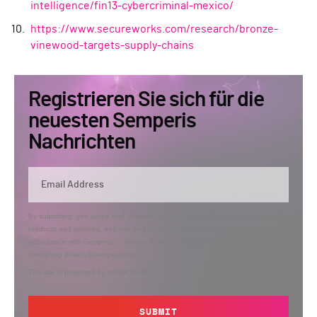
intelligence/fin13-cybercriminal-mexico/
https://www.secureworks.com/research/bronze-
vinewood-targets-supply-chains
Registrieren Sie sich für die
neuesten Semperis
Nachrichten
By submitting, you agree that Semperis may send you information regarding its
products and services, and use and process your personal information in
accordance with Semperis’
Privacy Policy
. You can opt out at any time by
contacting privacy@semperis.com.
This site is protected by reCAPTCHA.
SUBMIT