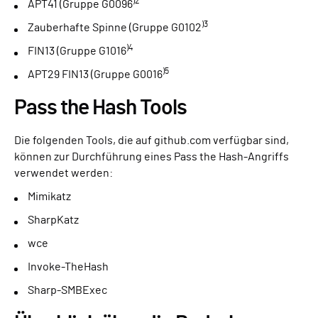
)2
APT41 (Gruppe G0096
)3
Zauberhafte Spinne (Gruppe G0102
)4
FIN13 (Gruppe G1016
)5
APT29 FIN13 (Gruppe G0016
Pass the Hash Tools
Die folgenden Tools, die auf github.com verfügbar sind,
können zur Durchführung eines Pass the Hash-Angriffs
verwendet werden:
Mimikatz
SharpKatz
wce
Invoke-TheHash
Sharp-SMBExec