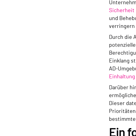
Unternehm
Sicherheit
und Behebu
verringern
Durch die 
potenziell
Berechtigu
Einklang s
AD-Umgebun
Einhaltung
Darüber hi
ermögliche
Dieser dat
Prioritäte
bestimmte 
Ein f