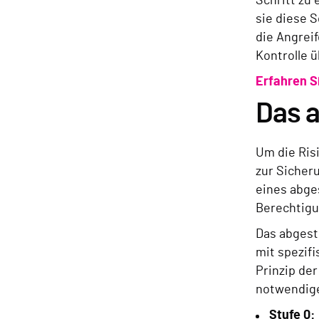
Schritt zu
sie diese 
die Angreif
Kontrolle 
Erfahren S
Das 
Um die Ris
zur Sicher
eines abge
Berechtig
Das abgestu
mit spezifi
Prinzip der
notwendige
Stufe 0: