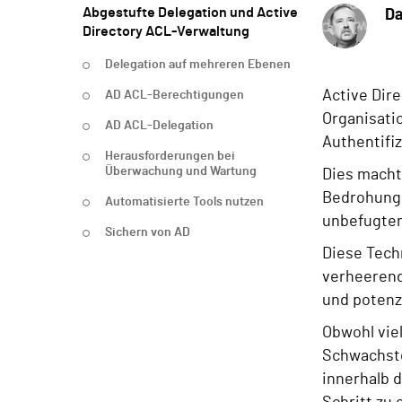
Abgestufte Delegation und Active
Da
Directory ACL-Verwaltung
Delegation auf mehreren Ebenen
Active Dire
AD ACL-Berechtigungen
Organisatio
AD ACL-Delegation
Authentifi
Herausforderungen bei
Überwachung und Wartung
Dies macht
Bedrohungsa
Automatisierte Tools nutzen
unbefugten
Sichern von AD
Diese Tech
verheerende
und potenz
Obwohl vie
Schwachste
innerhalb d