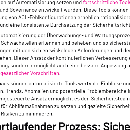
en auf Automatisierung setzen und
fortschrittliche To
und Governance entwickelt wurden. Diese Tools können 
ng von ACL-Fehlkonfigurationen erheblich rationalisier
 und eine konsistente Durchsetzung der Sicherheitsricht
Automatisierung der Überwachungs- und Wartungsproz
e Schwachstellen erkennen und beheben und so sicherste
ngen mit den sich entwickelnden Anforderungen und de
tehen. Dieser Ansatz der kontinuierlichen Verbesserung 
g, sondern ermöglicht auch eine bessere Anpassung an
 gesetzlicher Vorschriften
.
naus können automatisierte Tools wertvolle Einblicke un
n, Trends, Anomalien und potenzielle Problembereiche in
engesteuerte Ansatz ermöglicht es den Sicherheitsteams
n für Abhilfemaßnahmen zu setzen und gezielte Sicherhe
Risiken zu minimieren.
ortlaufender Prozess: Sich