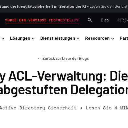
Stand der Identitätssicherheit im Zeitalter der KI
– Lesen Sie den Bericht 
Blog
HIP C
WURDE EIN VERSTOSS FESTGESTELLT?
Lösungen
Dienstleistungen
Ressourcen
Par
Zurück zur Liste der Blogs
ry ACL-Verwaltung: Di
abgestuften Delegatio
Active Directory Sicherheit
Lesen Sie
4
MI