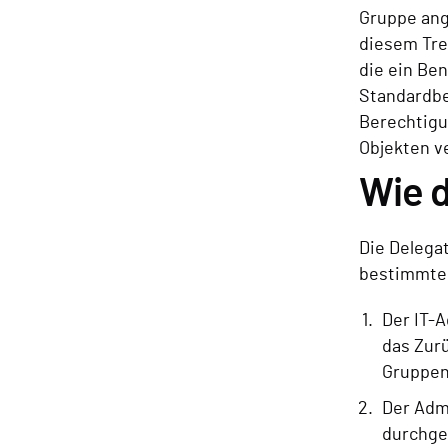
Gruppe ang
diesem Tre
die ein Be
Standardbe
Berechtigu
Objekten v
Wie d
Die Delega
bestimmte 
Der IT-
das Zur
Gruppen
Der Admi
durchge