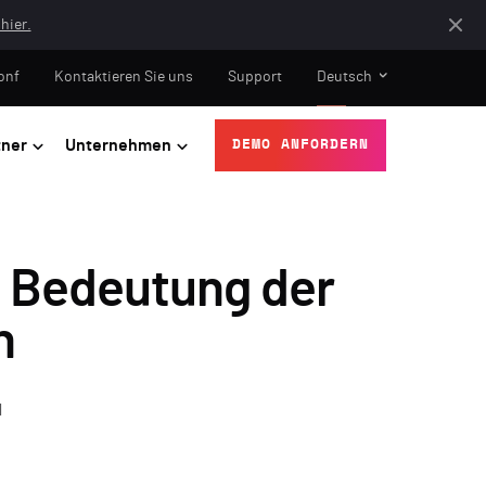
hier.
onf
Kontaktieren Sie uns
Support
Deutsch
tner
Unternehmen
DEMO ANFORDERN
e Bedeutung der
n
N