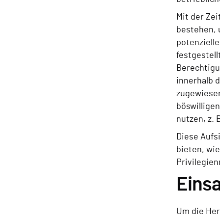
Mit der Ze
bestehen, 
potenziell
festgestel
Berechtigu
innerhalb 
zugewiesen
böswillige
nutzen, z.
Diese Aufs
bieten, wi
Privilegie
Einsa
Um die Her