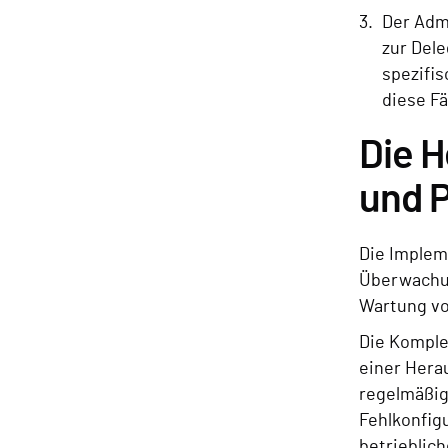
Der Admi
zur Dele
spezifis
diese Fä
Die 
und 
Die Implem
Überwachun
Wartung vo
Die Komple
einer Hera
regelmäßig
Fehlkonfigu
betrieblic