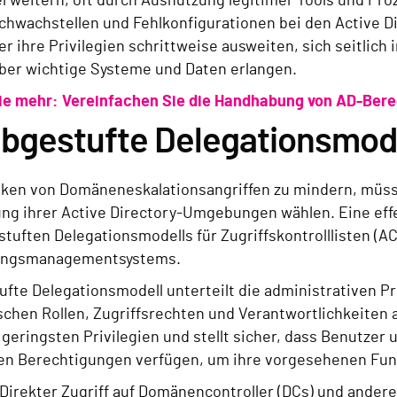
 erweitern, oft durch Ausnutzung legitimer Tools und Pro
Schwachstellen und Fehlkonfigurationen bei den Active 
er ihre Privilegien schrittweise ausweiten, sich seitlic
über wichtige Systeme und Daten erlangen.
ie mehr: Vereinfachen Sie die Handhabung von AD-Ber
abgestufte Delegationsmod
iken von Domäneneskalationsangriffen zu mindern, müs
ung ihrer Active Directory-Umgebungen wählen. Eine effe
stuften Delegationsmodells für Zugriffskontrolllisten (A
ungsmanagementsystems.
fte Delegationsmodell unterteilt die administrativen Pri
schen Rollen, Zugriffsrechten und Verantwortlichkeiten 
 geringsten Privilegien und stellt sicher, dass Benutzer
n Berechtigungen verfügen, um ihre vorgesehenen Funk
Direkter Zugriff auf Domänencontroller (DCs) und andere