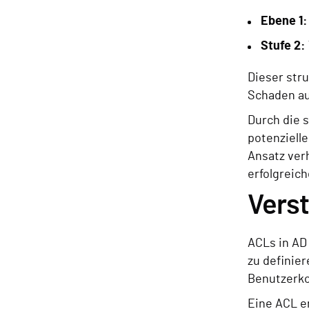
Ebene 1
Stufe 2:
Dieser stru
Schaden au
Durch die 
potenziell
Ansatz ver
erfolgreic
Vers
ACLs in AD
zu definie
Benutzerko
Eine ACL e