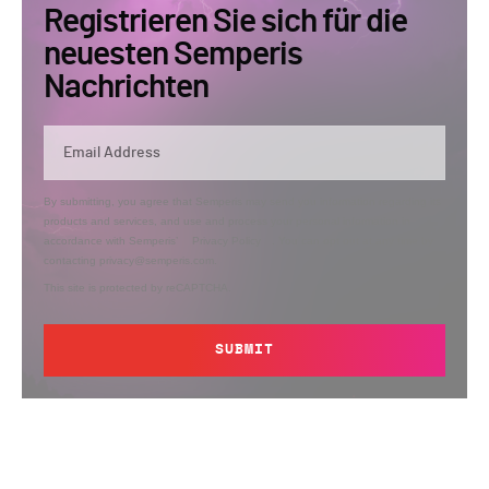
Registrieren Sie sich für die
neuesten Semperis
Nachrichten
By submitting, you agree that Semperis may send you information regarding its
products and services, and use and process your personal information in
accordance with Semperis’
Privacy Policy
. You can opt out at any time by
contacting privacy@semperis.com.
This site is protected by reCAPTCHA.
SUBMIT