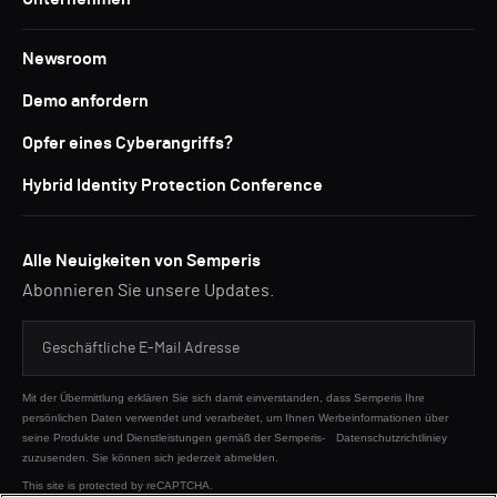
Newsroom
Demo anfordern
Opfer eines Cyberangriffs?
Hybrid Identity Protection Conference
Alle Neuigkeiten von Semperis
Abonnieren Sie unsere Updates.
Mit der Übermittlung erklären Sie sich damit einverstanden, dass Semperis Ihre
persönlichen Daten verwendet und verarbeitet, um Ihnen Werbeinformationen über
seine Produkte und Dienstleistungen gemäß der Semperis-
Datenschutzrichtliniey
zuzusenden. Sie können sich jederzeit abmelden.
This site is protected by reCAPTCHA.