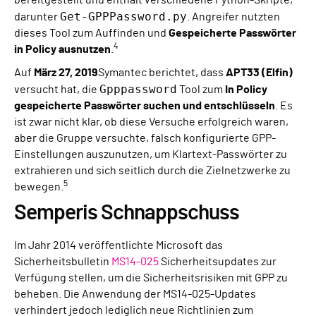
bereitgestellt und enthält verschiedene Python-Skripte,
Get-GPPPassword.py
darunter
. Angreifer nutzten
dieses Tool zum Auffinden und
Gespeicherte Passwörter
4
in Policy ausnutzen
.
Auf
März 27, 2019
Symantec berichtet, dass
APT33 (Elfin)
Gpppassword
versucht hat, die
Tool zum
In Policy
gespeicherte Passwörter suchen und entschlüsseln
. Es
ist zwar nicht klar, ob diese Versuche erfolgreich waren,
aber die Gruppe versuchte, falsch konfigurierte GPP-
Einstellungen auszunutzen, um Klartext-Passwörter zu
extrahieren und sich seitlich durch die Zielnetzwerke zu
5
bewegen.
Semperis Schnappschuss
Im Jahr 2014 veröffentlichte Microsoft das
Sicherheitsbulletin
MS14-025
Sicherheitsupdates zur
Verfügung stellen, um die Sicherheitsrisiken mit GPP zu
beheben. Die Anwendung der MS14-025-Updates
verhindert jedoch lediglich neue Richtlinien zum