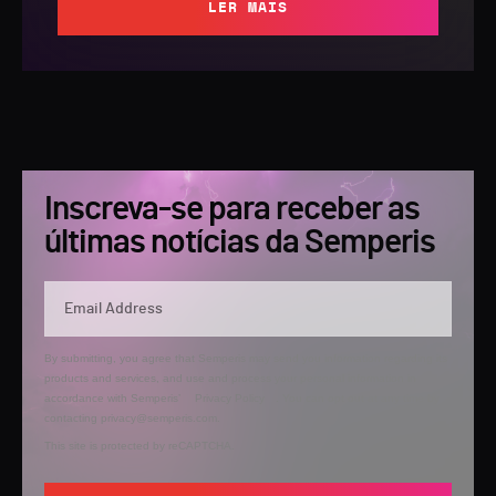
LER MAIS
Inscreva-se para receber as
últimas notícias da Semperis
By submitting, you agree that Semperis may send you information regarding its
products and services, and use and process your personal information in
accordance with Semperis’
Privacy Policy
. You can opt out at any time by
contacting privacy@semperis.com.
This site is protected by reCAPTCHA.