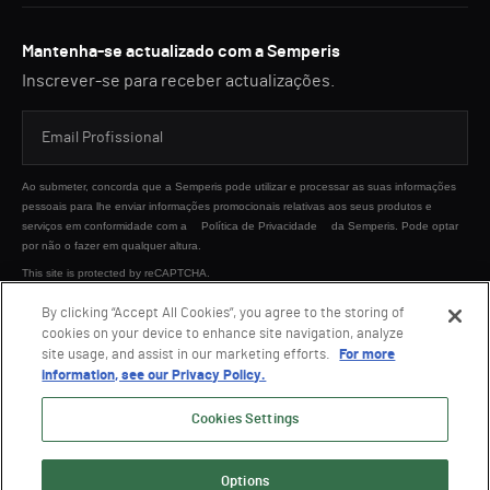
Mantenha-se actualizado com a Semperis
Inscrever-se para receber actualizações.
Ao submeter, concorda que a Semperis pode utilizar e processar as suas informações
pessoais para lhe enviar informações promocionais relativas aos seus produtos e
serviços em conformidade com a
Política de Privacidade
da Semperis. Pode optar
por não o fazer em qualquer altura.
This site is protected by reCAPTCHA.
By clicking “Accept All Cookies”, you agree to the storing of
cookies on your device to enhance site navigation, analyze
ENVIAR
site usage, and assist in our marketing efforts.
For more
information, see our Privacy Policy.
Cookies Settings
Options