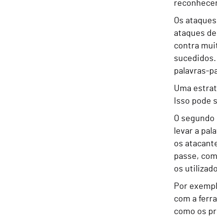
reconhecer
Os ataques 
ataques de
contra mui
sucedidos. 
palavras-pa
Uma estrat
Isso pode s
O segundo 
levar a pa
os atacant
passe, com
os utilizad
Por exempl
com a ferra
como os pr