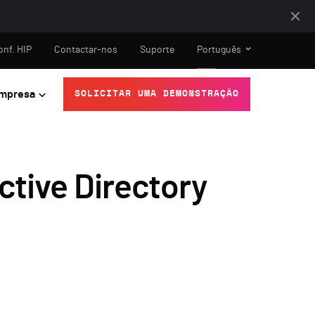
onf. HIP
Contactar-nos
Suporte
Português
mpresa
SOLICITAR UMA DEMONSTRAÇÃO
ctive Directory