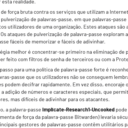
 esta realidade.
de força bruta contra os serviços que utilizam a Intern
 pulverização de palavras-passe, em que palavras-pass
tos utilizadores de uma organização. Estes ataques são
Os ataques de pulverização de palavra-passe exploram a 
sse fáceis de memorizar e fáceis de adivinhar.
égia melhor é concentrar-se primeiro na eliminação de 
er feito com filtros de senha de terceiros ou com a Pro
passo para uma política de palavra-passe forte é recon
lavras-passe que os utilizadores não se conseguem lembr
es podem decifrar rapidamente. Em vez disso, encoraje 
 a adição de números e caracteres especiais, que permi
ores, mas difíceis de adivinhar para os atacantes.
o, a palavra-passe
Implicate-Research1-Uncooked
pode 
menta de força da palavra-passe Bitwarden) levaria sécu
incipais gestores de palavras-passe contêm utilitários p