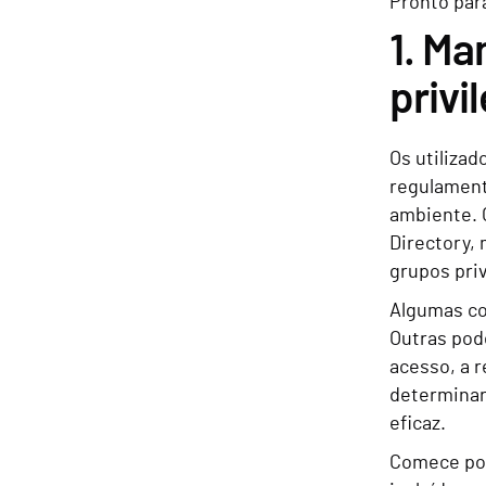
Pronto par
1. Ma
privi
Os utiliza
regulament
ambiente. 
Directory,
grupos priv
Algumas co
Outras pod
acesso, a r
determinar 
eficaz.
Comece por