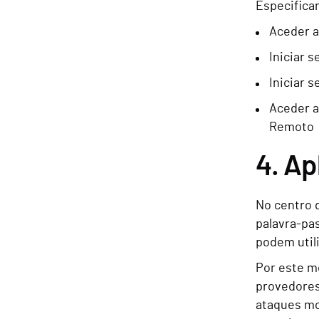
Especifica
Aceder a
Iniciar 
Iniciar 
Aceder a
Remoto
4. Ap
No centro 
palavra-pas
podem util
Por este m
provedores
ataques mo