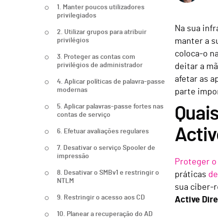
1. Manter poucos utilizadores
privilegiados
Na sua infr
2. Utilizar grupos para atribuir
privilégios
manter a s
coloca-o n
3. Proteger as contas com
privilégios de administrador
deitar a m
afetar as 
4. Aplicar políticas de palavra-passe
modernas
parte impo
5. Aplicar palavras-passe fortes nas
Quais
contas de serviço
Activ
6. Efetuar avaliações regulares
7. Desativar o serviço Spooler de
impressão
Proteger o
8. Desativar o SMBv1 e restringir o
práticas
de
NTLM
sua ciber-r
9. Restringir o acesso aos CD
Active Dire
10. Planear a recuperação do AD