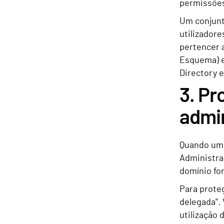
permissões
Um conjunt
utilizador
pertencer 
Esquema) e
Directory 
3. Pr
admi
Quando um 
Administra
domínio fo
Para proteg
delegada". 
utilização