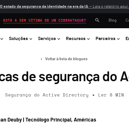
O estado da segurança da identidade na era da IA
— Leia o relatório aqui.
Blog
C
ESTÁ A SER VÍTIMA DE UM CIBERATAQUE?
Soluções
Serviços
Recursos
Parceiros
E
Voltar à lista de blogues
cas de segurança do A
Segurança do Active Directory
Ler
8
MIN
an Deuby | Tecnólogo Principal, Américas