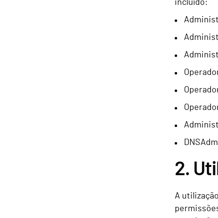
incluído:
Adminis
Adminis
Administ
Operador
Operador
Operador
Adminis
DNSAdm
2. Ut
A utilizaçã
permissões 