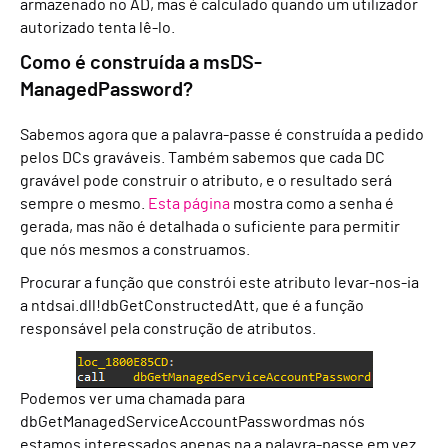
armazenado no AD, mas é calculado quando um utilizador
autorizado tenta lê-lo.
Como é construída a msDS-
ManagedPassword?
Sabemos agora que a palavra-passe é construída a pedido
pelos DCs graváveis. Também sabemos que cada DC
gravável pode construir o atributo, e o resultado será
sempre o mesmo.
Esta página
mostra como a senha é
gerada, mas não é detalhada o suficiente para permitir
que nós mesmos a construamos.
Procurar a função que constrói este atributo levar-nos-ia
a ntdsai.dll!dbGetConstructedAtt, que é a função
responsável pela construção de atributos.
Podemos ver uma chamada para
dbGetManagedServiceAccountPassword
mas nós
estamos interessados
apenas
na
a palavra-passe
em vez