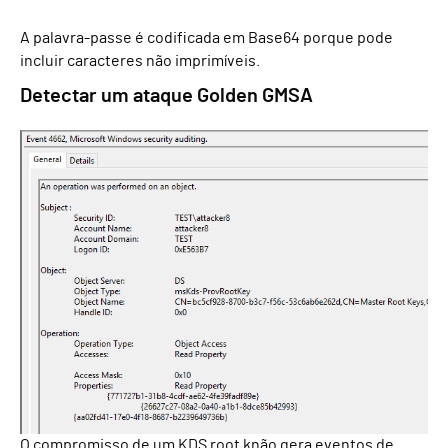
A palavra-passe é codificada em Base64 porque pode
incluir caracteres não imprimíveis.
Detectar um ataque Golden GMSA
O compromisso de
um KDS
r
oot
k
não gera eventos de