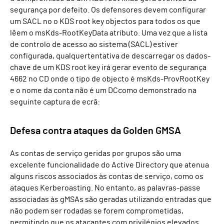
segurança por defeito.
Os defensores
devem
configurar
um SACL
no
o KDS
r
oot
k
ey objectos para
todos os que
lêem
o
msKds-RootKeyData
atributo
. Uma vez que
a
lista
de controlo de acesso ao sistema (
SACL
)
estiver
configurada, qualquer
tentativa de
descarregar
os dados-
chave de um KDS
r
oot
k
ey irá gerar
evento de segurança
4662 no
CD
onde
o
tipo de objecto
é
msKds-
ProvRootKey
e o nome da conta
não é um
DC
como demonstrado na
seguinte captura de ecrã:
Defesa contra ataques da Golden GMSA
As contas de serviço geridas por grupos são uma
excelente funcionalidade do Active Directory que atenua
alguns riscos associados às contas de serviço, como os
ataques Kerberoasting. No entanto, as palavras-passe
associadas às gMSAs são geradas utilizando entradas que
não podem ser rodadas se forem comprometidas,
permitindo que os atacantes com privilégios elevados