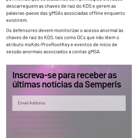
descarreguem as chaves de raiz do KDS e gerem as
palavras-passe das gMSAs associadas offline enquanto
existirem.
Os defensores devem monitorizar o acesso anormal às
chaves de raiz do KDS, tais como DCs que não lêem o
atributo msKds-ProvRootKey e eventos de início de
sessão anormais associados a contas gMSA.
Inscreva-se para receber as
últimas notícias da Semperis
By submitting, you agree that Semperis may send you information regarding its
products and services, and use and process your personal information in
accordance with Semperis’
Privacy Policy
. You can opt out at any time by
contacting privacy@semperis.com.