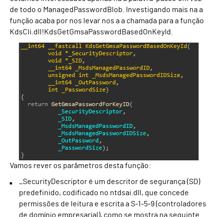
de
todo o
ManagedPasswordBlob
.
Investigando
mais
na
a
função acaba por nos levar
nos
a
a
chamada para
a função
KdsCli.dll!
KdsGetGmsaPasswordBasedOnKeyId.
Vamos rever os parâmetros desta função:
_SecurityDescriptor é um descritor de segurança (SD)
predefinido, codificado no ntdsai.dll, que concede
permissões de leitura e escrita a S-1-5-9 (controladores
de domínio empresarial), como se mostra na seguinte