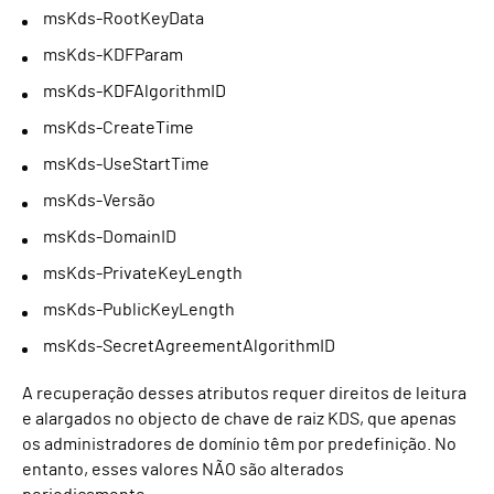
msKds-RootKeyData
msKds-KDFParam
msKds-KDFAlgorithmID
msKds-CreateTime
msKds-UseStartTime
msKds-Versão
msKds-DomainID
msKds-PrivateKeyLength
msKds-PublicKeyLength
msKds-SecretAgreementAlgorithmID
A recuperação desses atributos requer direitos de leitura
e alargados no objecto de chave de raiz KDS, que apenas
os administradores de domínio têm por predefinição. No
entanto, esses valores NÃO são alterados