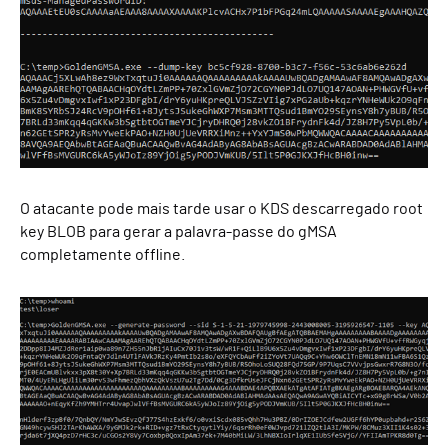
O atacante pode mais tarde usar o
KDS descarregado
r
oot
k
ey
BLOB
para gerar a palavra-passe
do
gMSA
completamente offline.