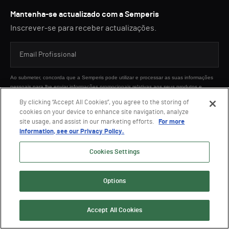
Mantenha-se actualizado com a Semperis
Inscrever-se para receber actualizações.
Ao submeter, concorda que a Semperis pode utilizar e processar as suas informações
pessoais para lhe enviar informações promocionais relativas aos seus produtos e
serviços em conformidade com a
Política de Privacidade
da Semperis. Pode optar
By clicking “Accept All Cookies”, you agree to the storing of
por não o fazer em qualquer altura.
cookies on your device to enhance site navigation, analyze
This site is protected by reCAPTCHA.
site usage, and assist in our marketing efforts.
For more
information, see our Privacy Policy.
ENVIAR
Cookies Settings
Options
Accept All Cookies