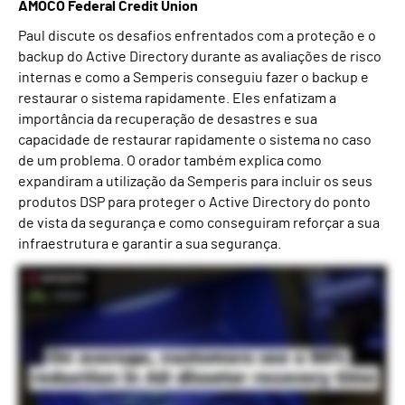
AMOCO Federal Credit Union
Paul discute os desafios enfrentados com a proteção e o
backup do Active Directory durante as avaliações de risco
internas e como a Semperis conseguiu fazer o backup e
restaurar o sistema rapidamente. Eles enfatizam a
importância da recuperação de desastres e sua
capacidade de restaurar rapidamente o sistema no caso
de um problema. O orador também explica como
expandiram a utilização da Semperis para incluir os seus
produtos DSP para proteger o Active Directory do ponto
de vista da segurança e como conseguiram reforçar a sua
infraestrutura e garantir a sua segurança.
Orador: Paul Ladd, VP de Sistemas de Informação e Tecnologia, AMOCO Federal Credit Union Alguns dos desafios comerciais que enfrentamos e as razões pelas quais compramos a
Semperis foram que, durante nossas avaliações internas de risco, percebemos que não estávamos protegendo o Active Diretory tão bem quanto deveríamos. Não estávamos a fazer
cópias de segurança tão bem quanto deveríamos. E a Semperis conseguiu fazer o backup e restaurá-lo com uma rapidez incrível. Durante os nossos testes, conseguimos efetuar
cópias de segurança e restaurar o nosso Active Diretory em 20 minutos para um centro de dados completamente diferente, com um tempo de inatividade mínimo. Num cenário de
cópia de segurança normal, isso poderia demorar, sabe, 24, 36 horas, dependendo da gravidade da situação. O Active Diretory é o coração da sua infraestrutura e dos seus
servidores. É muito importante efetuar cópias de segurança e restauros o mais rapidamente possível. Estando perto da Costa do Golfo, temos de ser muito flexíveis e muito ágeis na
recuperação de desastres, e ADFR permitiu-nos fazer isso em preparação para os furacões que, infelizmente, nos vão atingir num ou noutro momento. Felizmente, ainda não
tivemos de o utilizar e esperamos nunca vir a ter de o fazer. Mas temos a tranquilidade de saber que, se precisarmos dele e tivermos um problema com o Active Diretory, poderemos
restaurá-lo muito rapidamente, quer se trate apenas do nosso DNS, onde existe apenas uma parte do Active Diretory, ou de todo o sistema. Adquirimos o Semperis ADFR. E, desde
então, expandimos para o produto DSP , que nos ajuda a proteger o Active Diretory do ponto de vista da segurança, monitoriza as vulnerabilidades e os registos de auditoria.
Podemos reverter as alterações e observar qualquer atividade de administração que seja anómala. Conseguimos reforçar a nossa infraestrutura do Active Diretory como nunca
antes o tínhamos feito. Conseguimos marcar todas essas pequenas caixas de verificação e certificarmo-nos de que é absolutamente segura.