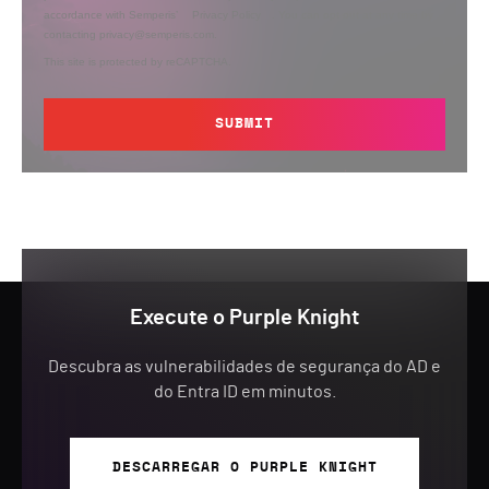
accordance with Semperis’
Privacy Policy
. You can opt out at any time by
contacting privacy@semperis.com.
This site is protected by reCAPTCHA.
SUBMIT
Execute o Purple Knight
Descubra as vulnerabilidades de segurança do AD e
do Entra ID em minutos.
DESCARREGAR O PURPLE KNIGHT