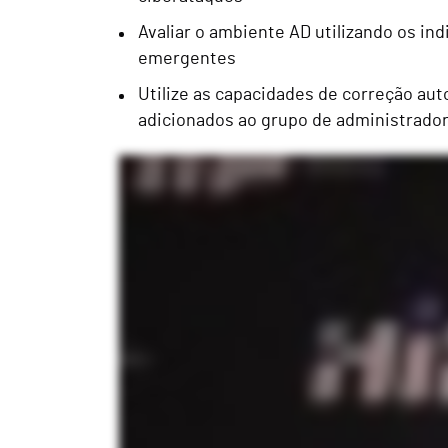
Avaliar o ambiente AD utilizando os i
emergentes
Utilize as capacidades de correção au
adicionados ao grupo de administrado
Orador: Tony Fang, Engenheiro de Infraestrutura Principal da ADP Sou um engenheiro de infraestrutura principal. Trabalho principalmente com o 
grande ajuda para nós. Eu trabalhei muito com hardening. Por isso, muitos dos indicadores de segurança e coisas do género têm sido muito úte
dedicada. O que eu gosto no DSP é o recurso Desfazer automático. Restaurar objectos não era o melhor para nós. Com o Semperis, é muito mais 
Portanto, é mais ou menos a quantidade que temos, e temos ADFR implementado em todas elas. O mesmo acontece com o DSP. Portanto, tem sid