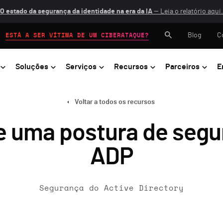
O estado da segurança da identidade na era da IA
— Leia o relatório aqui.
Blog
C
ESTÁ A SER VÍTIMA DE UM CIBERATAQUE?
Soluções
Serviços
Recursos
Parceiros
E
Voltar a todos os recursos
 uma postura de segur
ADP
Segurança do Active Directory