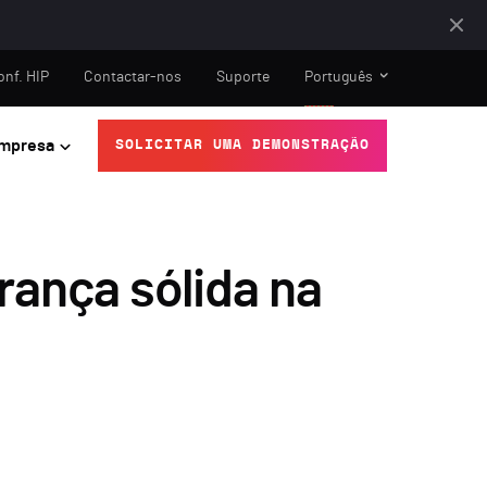
onf. HIP
Contactar-nos
Suporte
Português
mpresa
SOLICITAR UMA DEMONSTRAÇÃO
ança sólida na