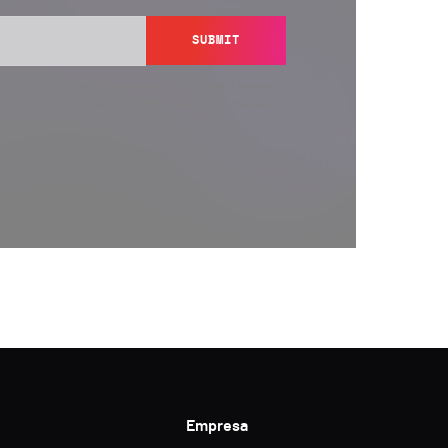
SUBMIT
y send you information regarding its products and services,
ation in accordance with Semperis’
Privacy Policy
. You can
y@semperis.com.
Empresa