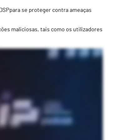
o DSPpara se proteger contra ameaças
ões maliciosas, tais como os utilizadores
emendar tudo e a procurar. Estamos sempre a descobrir coisas novas. Por isso, é sempre bom ter ajuda... sabe, software. O Semperis tem sido uma
ferentes. Temos uma equipa SOC. Ajudamos a remediar tudo o que eles encontram. Estamos sempre a olhar para essas pontuações. Temos uma equipa
e uma das melhores funcionalidades que utilizamos... Quero dizer que temos cerca de 10 florestas, mas algumas delas têm mais domínios filhos.