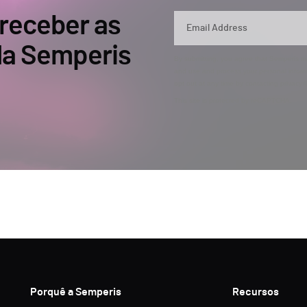
 receber as
 da Semperis
By submitting, you agree that Semperis ma
and use and process your personal inform
opt out at any time by contacting privac
This site is protected by reCAPTCHA.
Porquê a Semperis
Recursos