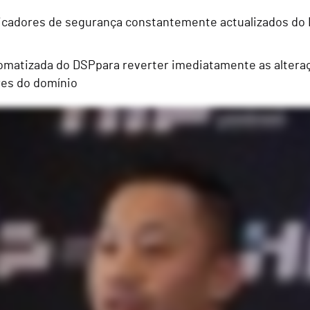
ndicadores de segurança constantemente actualizados d
tomatizada do DSPpara reverter imediatamente as alteraç
res do domínio
Active Diretory, um pouco de Entra ID e muito SSO. Quando entrei, o Active Diretory estava connosco há 20 anos. Eu era novo no assunto, por isso é um daqueles desafios em que estamos a tentar r
is para mim e para a minha equipa. Analisámo-los para ver as vulnerabilidades e corrigimos muitas delas. Trabalhámos muito sobre elas e isso ajuda-nos porque também temos muitas florestas di
fácil. Também utilizamos o Auto Undo em determinados aspectos, como os grupos de administradores de domínios. Por isso, se alguém for adicionado a um grupo, ele volta a retirá-lo. Provavelment
o bom.