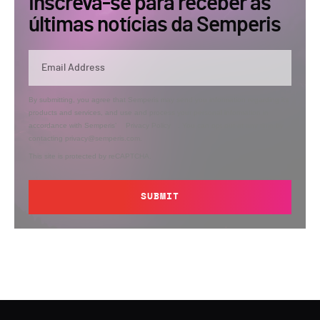
Inscreva-se para receber as
últimas notícias da Semperis
By submitting, you agree that Semperis may send you information regarding its
products and services, and use and process your personal information in
accordance with Semperis’
Privacy Policy
. You can opt out at any time by
contacting privacy@semperis.com.
This site is protected by reCAPTCHA.
SUBMIT