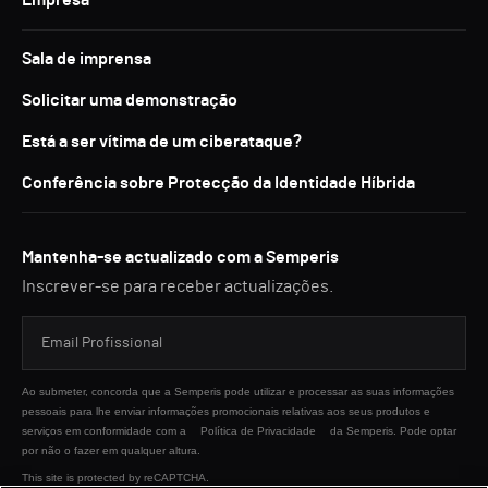
Empresa
Sala de imprensa
Solicitar uma demonstração
Está a ser vítima de um ciberataque?
Conferência sobre Protecção da Identidade Híbrida
Mantenha-se actualizado com a Semperis
Inscrever-se para receber actualizações.
Ao submeter, concorda que a Semperis pode utilizar e processar as suas informações
pessoais para lhe enviar informações promocionais relativas aos seus produtos e
serviços em conformidade com a
Política de Privacidade
da Semperis. Pode optar
por não o fazer em qualquer altura.
This site is protected by reCAPTCHA.