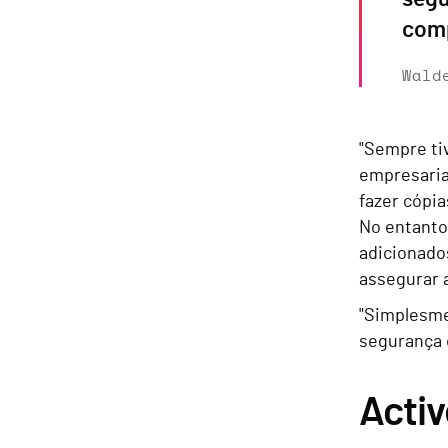
com
Wald
"Sempre ti
empresaria
fazer cópi
No entanto
adicionado
assegurar a
"Simplesme
segurança 
Activ