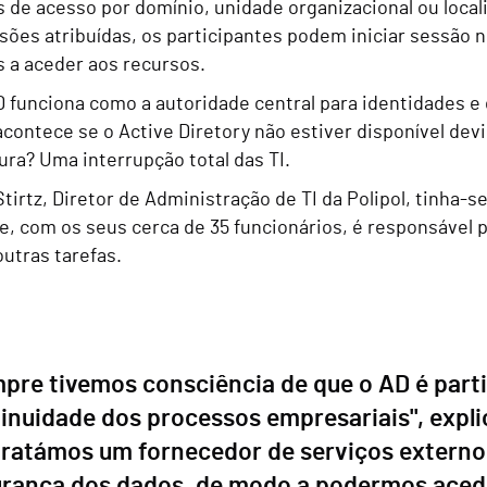
de acesso por domínio, unidade organizacional ou locali
sões atribuídas, os participantes podem iniciar sessão n
s a aceder aos recursos.
D funciona como a autoridade central para identidades e
contece se o Active Diretory não estiver disponível dev
ura? Uma interrupção total das TI.
irtz, Diretor de Administração de TI da Polipol, tinha-s
e, com os seus cerca de 35 funcionários, é responsável p
outras tarefas.
pre tivemos consciência de que o AD é part
inuidade dos processos empresariais", explic
ratámos um fornecedor de serviços externo 
rança dos dados, de modo a podermos aced