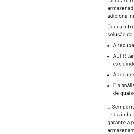
De facto, 
armazenado
adicional n
Com a intr
solução da
A recupe
ADFR tam
excluind
A recupe
E a anál
de quais
O Semperis
reduzindo 
garante a 
armazename