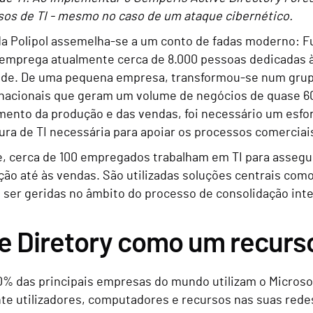
sos de TI - mesmo no caso de um ataque cibernético.
 da Polipol assemelha-se a um conto de fadas moderno: 
emprega atualmente cerca de 8.000 pessoas dedicadas à 
dade. De uma pequena empresa, transformou-se num grupo
ternacionais que geram um volume de negócios de quase 6
mento da produção e das vendas, foi necessário um esfor
tura de TI necessária para apoiar os processos comerciai
, cerca de 100 empregados trabalham em TI para assegu
ção até às vendas. São utilizadas soluções centrais com
 ser geridas no âmbito do processo de consolidação inte
e Diretory como um recurso
0% das principais empresas do mundo utilizam o Microsoft
te utilizadores, computadores e recursos nas suas redes