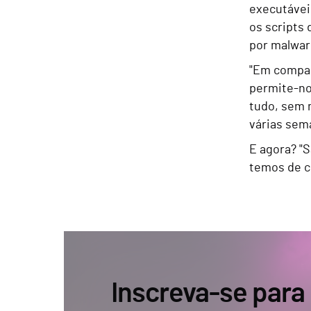
executávei
os scripts
por malwar
"Em compar
permite-nos
tudo, sem 
várias sem
E agora? "S
temos de c
Inscreva-se para