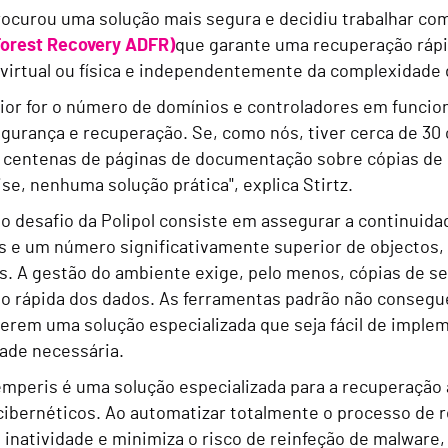
procurou uma solução mais segura e decidiu trabalhar c
Forest Recovery ADFR)
que garante uma recuperação rápid
 virtual ou física e independentemente da complexidade d
ior for o número de domínios e controladores em funcion
egurança e recuperação. Se, como nós, tiver cerca de 30 
 centenas de páginas de documentação sobre cópias de 
ise, nenhuma solução prática", explica Stirtz.
 o desafio da Polipol consiste em assegurar a continuid
s e um número significativamente superior de objectos, 
s. A gestão do ambiente exige, pelo menos, cópias de se
o rápida dos dados. As ferramentas padrão não consegu
erem uma solução especializada que seja fácil de implem
dade necessária.
mperis é uma solução especializada para a recuperação 
cibernéticos. Ao automatizar totalmente o processo de 
 inatividade e minimiza o risco de reinfeção de malware