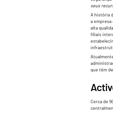
seus recur
A história
a empresa 
alta quali
filiais in
estabeleci
infraestru
Atualmente
administra
que têm de
Activ
Cerca de 9
centralmen