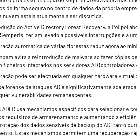
todo o processo de cópia de segurança está agora nas mã
s de forma segura no centro de dados da própria empr
a nuvem esteja atualmente a ser discutida.
odução do Active Directory Forest Recovery, a Polipol a
 Semperis, teriam levado a possíveis interrupções e a 
ração automática de várias florestas reduz agora ao mín
bém evita a reintrodução de malware ao fazer cópias de
o ficheiros infectados nos servidores AD (controladores 
ração pode ser efectuada em qualquer hardware virtual o
ise forense de ataques AD é significativamente acelerada
quer vulnerabilidades remanescentes.
 ADFR usa mecanismos específicos para selecionar e c
os requisitos de armazenamento e aumentando a eficiênc
proteção dos dados sensíveis de backup do AD, tanto du
nto. Estes mecanismos permitem uma recuperação rápi