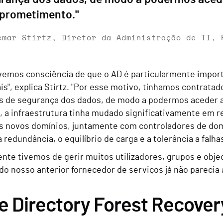
prometimento."
emar Stirtz, Diretor da Administração de TI, 
vemos consciência de que o AD é particularmente impor
is", explica Stirtz. "Por esse motivo, tínhamos contrata
as de segurança dos dados, de modo a podermos acede
, a infraestrutura tinha mudado significativamente em 
s novos domínios, juntamente com controladores de do
 redundância, o equilíbrio de carga e a tolerância a falh
nte tivemos de gerir muitos utilizadores, grupos e objec
do nosso anterior fornecedor de serviços já não parecia
e Directory Forest Recover