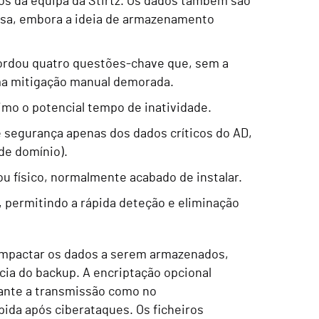
os da equipa da Stirtz. Os dados também são
esa, embora a ideia de armazenamento
bordou quatro questões-chave que, sem a
uma mitigação manual demorada.
imo o potencial tempo de inatividade.
 segurança apenas dos dados críticos do AD,
de domínio).
u físico, normalmente acabado de instalar.
, permitindo a rápida deteção e eliminação
ompactar os dados a serem armazenados,
ia do backup. A encriptação opcional
rante a transmissão como no
da após ciberataques. Os ficheiros