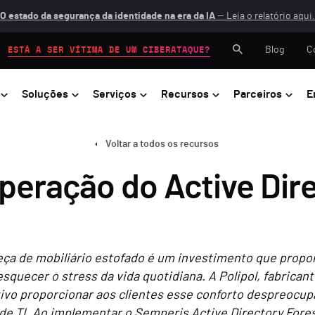
O estado da segurança da identidade na era da IA
— Leia o relatório aqui.
Blog
C
ESTÁ A SER VÍTIMA DE UM CIBERATAQUE?
Soluções
Serviços
Recursos
Parceiros
E
Voltar a todos os recursos
eração do Active Dire
ça de mobiliário estofado é um investimento que propo
esquecer o stress da vida quotidiana. A Polipol, fabrican
ivo proporcionar aos clientes esse conforto despreocu
de TI. Ao implementar o Semperis Active Directory Fores