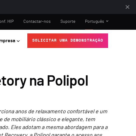
onf. HIP
Contactar-nos
Suporte
Português
mpresa
SOLICITAR UMA DEMONSTRAÇÃO
tory na Polipol
rciona anos de relaxamento confortável e um
te de mobiliário clássico e elegante, tem
pado. Eles adotam a mesma abordagem para a
t Recovery, a Polipol garante o acesso aos