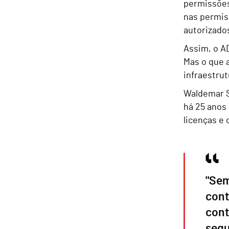
permissões 
nas permis
autorizado
Assim, o A
Mas o que a
infraestrut
Waldemar St
há 25 anos 
licenças e 
"Sem
cont
cont
segu