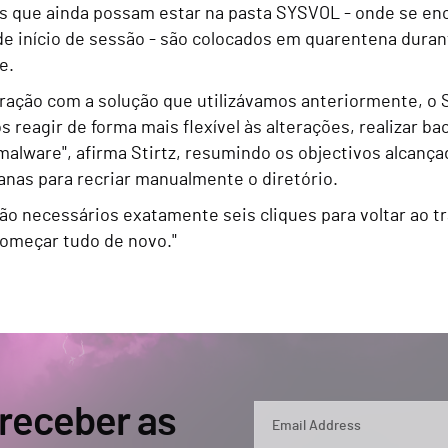
s que ainda possam estar na pasta SYSVOL - onde se enco
 de início de sessão - são colocados em quarentena dura
e.
ação com a solução que utilizávamos anteriormente, o 
 reagir de forma mais flexível às alterações, realizar b
malware", afirma Stirtz, resumindo os objectivos alcanç
anas para recriar manualmente o diretório.
ão necessários exatamente seis cliques para voltar ao t
omeçar tudo de novo."
 receber as