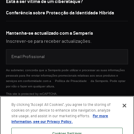
Está a ser vítima de um ciberataque?
Conferência sobre Protecção da Identidade Híbrida
Mantenha-se actualizado com a Semperis
Inscrever-se para receber actualizações.
Ao submeter, concorda que a Semperis pode utilizar e processar as suas informações
pessoais para lhe enviar informações promocionais relativas aos seus produtos e
serviços em conformidade com a
Política de Privacidade
da Semperis. Pode optar
por não o fazer em qualquer altura.
This site is protected by reCAPTCHA.
By clicking “Accept All Cookies”, you agree to the storing of
cookies on your device to enhance site navigation, analyze
ENVIAR
site usage, and assist in our marketing efforts.
For more
information, see our Privacy Policy.
Cookies Settings