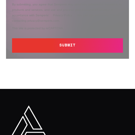
By submitting, you agree that Semperis may send you information regarding its
products and services, and use and process your personal information in
accordance with Semperis’
Privacy Policy
. You can opt out at any time by
contacting privacy@semperis.com.
This site is protected by reCAPTCHA.
SUBMIT