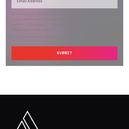
By submitting, you agree that Semperis may send you information regarding its
products and services, and use and process your personal information in
accordance with Semperis’
Privacy Policy
. You can opt out at any time by
contacting privacy@semperis.com.
This site is protected by reCAPTCHA.
SUBMIT