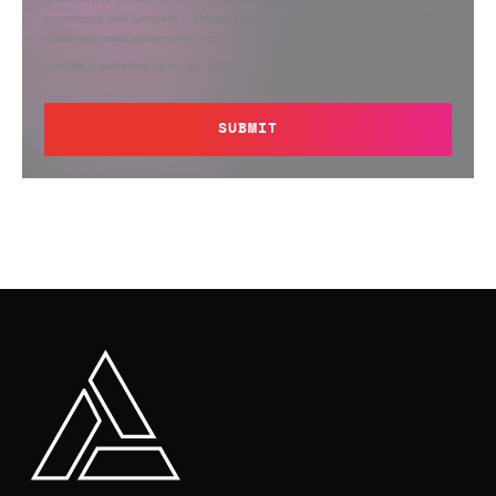
accordance with Semperis’
Privacy Policy
. You can opt out at any time by
contacting privacy@semperis.com.
This site is protected by reCAPTCHA.
SUBMIT