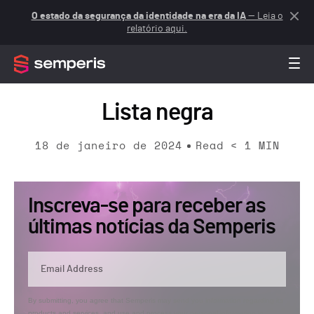
O estado da segurança da identidade na era da IA
— Leia o
relatório aqui.
Lista negra
18 de janeiro de 2024
Read
< 1
MIN
Inscreva-se para receber as
últimas notícias da Semperis
By submitting, you agree that Semperis may send you information regarding its
products and services, and use and process your personal information in