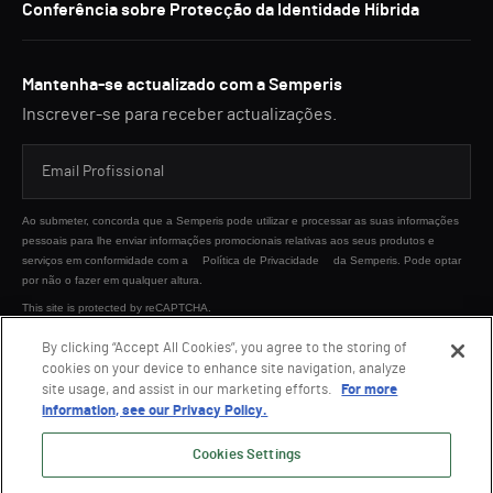
Conferência sobre Protecção da Identidade Híbrida
Mantenha-se actualizado com a Semperis
Inscrever-se para receber actualizações.
Ao submeter, concorda que a Semperis pode utilizar e processar as suas informações
pessoais para lhe enviar informações promocionais relativas aos seus produtos e
serviços em conformidade com a
Política de Privacidade
da Semperis. Pode optar
por não o fazer em qualquer altura.
This site is protected by reCAPTCHA.
By clicking “Accept All Cookies”, you agree to the storing of
cookies on your device to enhance site navigation, analyze
ENVIAR
site usage, and assist in our marketing efforts.
For more
information, see our Privacy Policy.
Cookies Settings