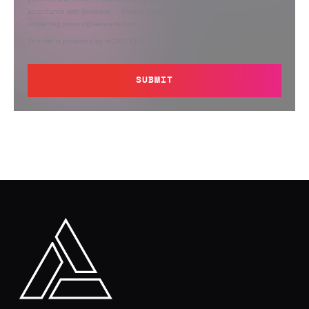
accordance with Semperis’
Privacy Policy
. You can opt out at any time by
contacting privacy@semperis.com.
This site is protected by reCAPTCHA.
SUBMIT