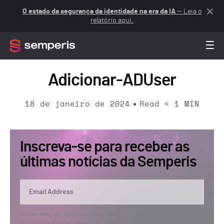
O estado da segurança da identidade na era da IA
— Leia o
relatório aqui.
Adicionar-ADUser
18 de janeiro de 2024
Read
< 1
MIN
Inscreva-se para receber as
últimas notícias da Semperis
By submitting, you agree that Semperis may send you information regarding its
products and services, and use and process your personal information in