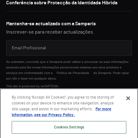
Conferência sobre Protecção da Identidade Híbrida
Mantenha-se actualizado com a Semperis
Inscrever-se para receber actualizações.
Ao submeter, concorda que a Semperis pode utilizar e processar as suas informações
pessoais para lhe enviar informações promocionais relativas aos seus produtos e
serviços em conformidade com a
Política de Privacidade
da Semperis. Pode optar
por não o fazer em qualquer altura.
This site is protected by reCAPTCHA.
By clicking “Accept All Cookies”, you agree to the storing of
cookies on your device to enhance site navigation, analyze
ENVIAR
site usage, and assist in our marketing efforts.
For more
information, see our Privacy Policy.
Cookies Settings