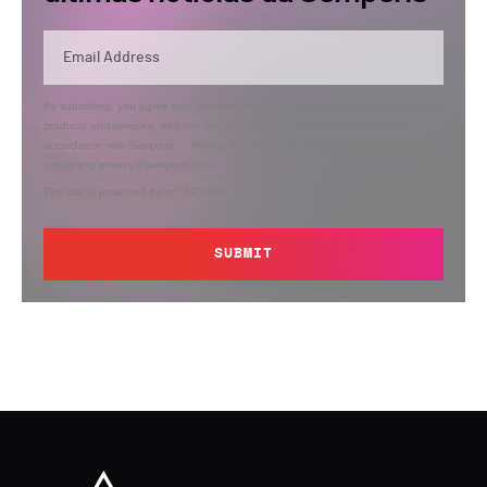
By submitting, you agree that Semperis may send you information regarding its
products and services, and use and process your personal information in
accordance with Semperis’
Privacy Policy
. You can opt out at any time by
contacting privacy@semperis.com.
This site is protected by reCAPTCHA.
SUBMIT