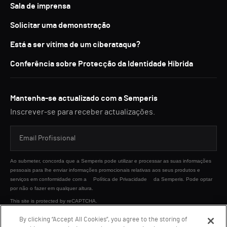
Sala de imprensa
Solicitar uma demonstração
Está a ser vítima de um ciberataque?
Conferência sobre Protecção da Identidade Híbrida
Mantenha-se actualizado com a Semperis
Inscrever-se para receber actualizações.
Ao submeter, concorda que a Semperis pode utilizar e processar as suas informações
pessoais para lhe enviar informações promocionais relativas aos seus produtos e
serviços em conformidade com a
Política de Privacidade
da Semperis. Pode optar
por não o fazer em qualquer altura.
This site is protected by reCAPTCHA.
By clicking “Accept All Cookies”, you agree to the storing of