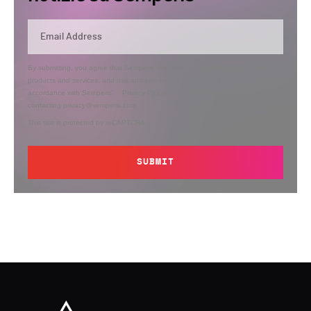
By submitting, you agree that Semperis may send you information regarding its
products and services, and use and process your personal information in
accordance with Semperis’
Privacy Policy
. You can opt out at any time by
contacting privacy@semperis.com.
This site is protected by reCAPTCHA.
SUBMIT