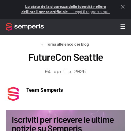
Lo stato della sicurezza delle identità nell'era
dell'intelligenza artificiale
— Leggi il rapporto qui.
Torna all'elenco dei blog
FutureCon Seattle
04 aprile 2025
Team Semperis
Iscriviti per ricevere le ultime
notizie su Semperis