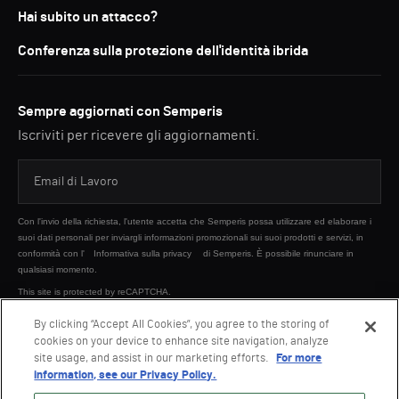
Hai subito un attacco?
Conferenza sulla protezione dell'identità ibrida
Sempre aggiornati con Semperis
Iscriviti per ricevere gli aggiornamenti.
Con l'invio della richiesta, l'utente accetta che Semperis possa utilizzare ed elaborare i
suoi dati personali per inviargli informazioni promozionali sui suoi prodotti e servizi, in
conformità con l'
Informativa sulla privacy
di Semperis. È possibile rinunciare in
qualsiasi momento.
This site is protected by reCAPTCHA.
By clicking “Accept All Cookies”, you agree to the storing of
cookies on your device to enhance site navigation, analyze
INVIA
site usage, and assist in our marketing efforts.
For more
information, see our Privacy Policy.