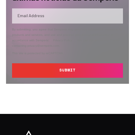
By submitting, you agree that Semperis may send you information regarding its
products and services, and use and process your personal information in
accordance with Semperis’
Privacy Policy
. You can opt out at any time by
contacting privacy@semperis.com.
This site is protected by reCAPTCHA.
SUBMIT