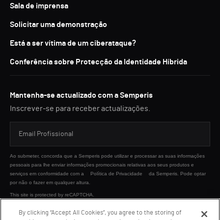
Sala de imprensa
Solicitar uma demonstração
Está a ser vítima de um ciberataque?
Conferência sobre Protecção da Identidade Híbrida
Mantenha-se actualizado com a Semperis
Inscrever-se para receber actualizações.
Ao submeter, concorda que a Semperis pode utilizar e processar as suas informações
pessoais para lhe enviar informações promocionais relativas aos seus produtos e
serviços em conformidade com a
Política de Privacidade
da Semperis. Pode optar
por não o fazer em qualquer altura.
This site is protected by reCAPTCHA.
By clicking “Accept All Cookies”, you agree to the storing of